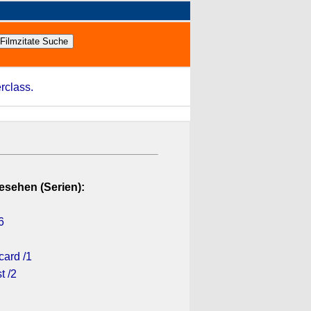
rclass.
esehen (Serien):
6
card /1
t /2