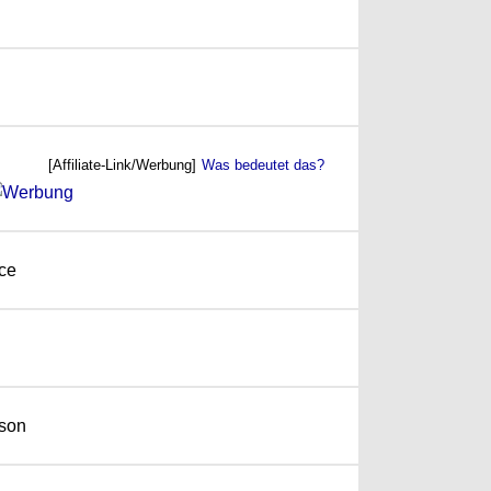
[Affiliate-Link/Werbung]
Was bedeutet das?
ace
wson