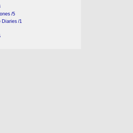
3
ones /5
 Diaries /1
5