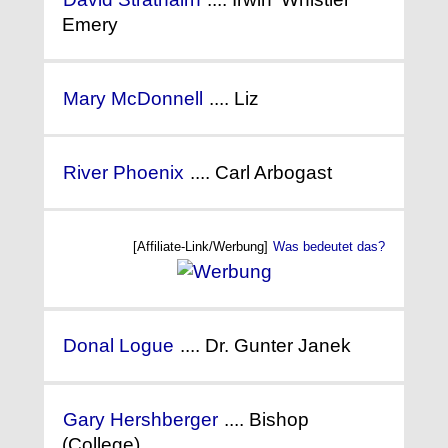
Emery
Mary McDonnell
.... Liz
River Phoenix
.... Carl Arbogast
[Affiliate-Link/Werbung]
Was bedeutet das?
Donal Logue
.... Dr. Gunter Janek
Gary Hershberger
.... Bishop
(College)