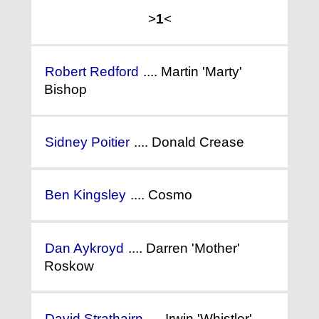
>
1
<
Robert Redford
.... Martin 'Marty'
Bishop
Sidney Poitier
.... Donald Crease
Ben Kingsley
.... Cosmo
Dan Aykroyd
.... Darren 'Mother'
Roskow
David Strathairn
.... Irwin 'Whistler'