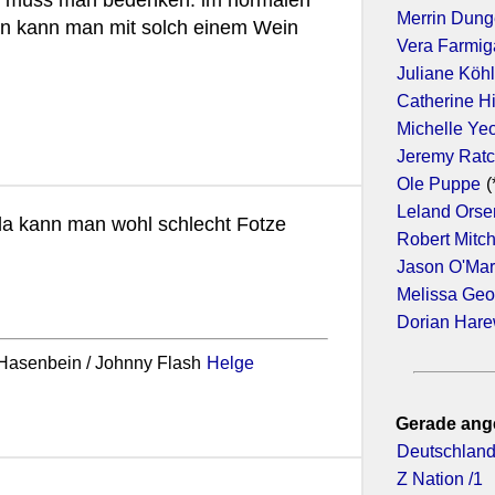
in muss man bedenken: im normalen
Merrin Dun
en kann man mit solch einem Wein
Vera Farmig
Juliane Köhl
Catherine H
Michelle Ye
Jeremy Ratc
Ole Puppe
(
Leland Orse
da kann man wohl schlecht Fotze
Robert Mitc
Jason O'Ma
Melissa Geo
Dorian Har
. Hasenbein / Johnny Flash
Helge
Gerade ang
Deutschland
Z Nation /1