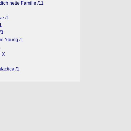
lich nette Familie /11
ve /1
1
/3
ie Young /1
1
l X
lactica /1