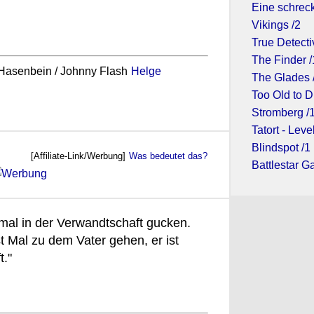
Eine schreck
Vikings /2
True Detecti
The Finder /
. Hasenbein / Johnny Flash
Helge
The Glades 
Too Old to D
Stromberg /
Tatort - Leve
Blindspot /1
[Affiliate-Link/Werbung]
Was bedeutet das?
Battlestar Ga
mal in der Verwandtschaft gucken.
 Mal zu dem Vater gehen, er ist
."