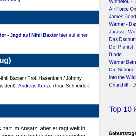
Winnetou - 1
Air Force O
James Bond 
Werner - Da
Jurassic Wor
er - Jagd auf Nihil Baxter
hier auf einen
Das Dschun
Der Pianist
Blade
zug)
Werner Bein
Die Schöne 
Into the Wild
ihil Baxter / Prof. Hasenbein / Johnny
Churchill - 
äsident),
Andreas Kunze
(Frau Schneider)
Top 10 
 hart im Ansatz, aber er ragt weit in
Geburtstage