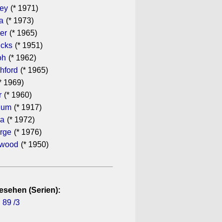
gey
(* 1971)
a
(* 1973)
er
(* 1965)
icks
(* 1951)
oh
(* 1962)
hford
(* 1965)
* 1969)
r
(* 1960)
hum
(* 1917)
ra
(* 1972)
rge
(* 1976)
ewood
(* 1950)
esehen (Serien):
 89 /3