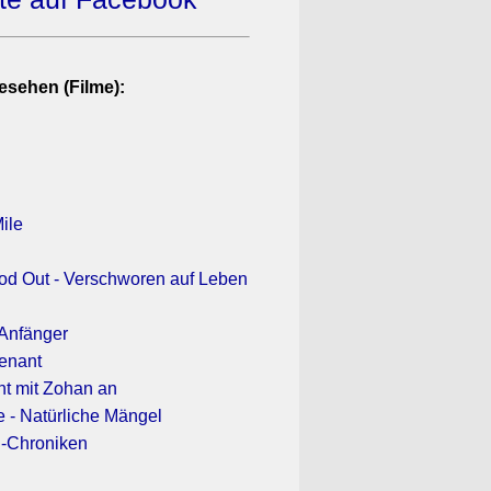
esehen (Filme):
ile
ood Out - Verschworen auf Leben
 Anfänger
venant
ht mit Zohan an
e - Natürliche Mängel
-Chroniken