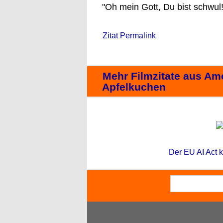
"Oh mein Gott, Du bist schwul!
Zitat Permalink
Mehr Filmzitate aus Ame
Apfelkuchen
Der EU AI Act k