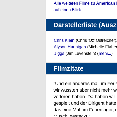
Alle weiteren Filme zu
American P
auf einen Blick.
Darstellerliste (Aus
Chris Klein
(Chris 'Oz' Ostreicher)
Alyson Hannigan
(Michelle Flaher
Biggs
(Jim Levenstein) (
mehr...
)
Filmzitate
"Und ein anderes mal, im Ferie
wir wussten aber nicht mehr wi
verloren haben. Da haben wir e
gespielt und der Dirigent hatt
das eine Mal, im Ferienlager, d
Muschi gesteckt."