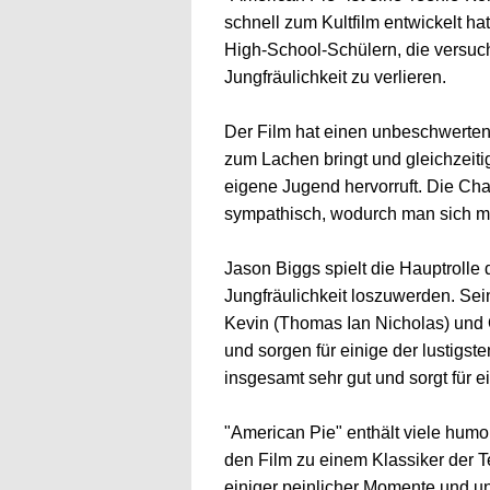
schnell zum Kultfilm entwickelt ha
High-School-Schülern, die versuch
Jungfräulichkeit zu verlieren.
Der Film hat einen unbeschwerten
zum Lachen bringt und gleichzeiti
eigene Jugend hervorruft. Die Chara
sympathisch, wodurch man sich mit
Jason Biggs spielt die Hauptrolle 
Jungfräulichkeit loszuwerden. Se
Kevin (Thomas Ian Nicholas) und O
und sorgen für einige der lustigst
insgesamt sehr gut und sorgt für 
"American Pie" enthält viele humo
den Film zu einem Klassiker der 
einiger peinlicher Momente und un