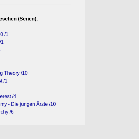
esehen (Serien):
1
0 /1
/1
5
g Theory /10
t /1
erest /4
my - Die jungen Ärzte /10
rchy /6