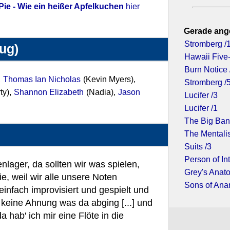
ie - Wie ein heißer Apfelkuchen
hier
Gerade ang
Stromberg /
zug)
Hawaii Five-
Burn Notice 
,
Thomas Ian Nicholas
(Kevin Myers),
Stromberg /
ty),
Shannon Elizabeth
(Nadia),
Jason
Lucifer /3
Lucifer /1
The Big Ban
The Mentalis
Suits /3
Person of Int
nlager, da sollten wir was spielen,
Grey's Anato
e, weil wir alle unsere Noten
Sons of Ana
infach improvisiert und gespielt und
e keine Ahnung was da abging [...] und
a hab' ich mir eine Flöte in die