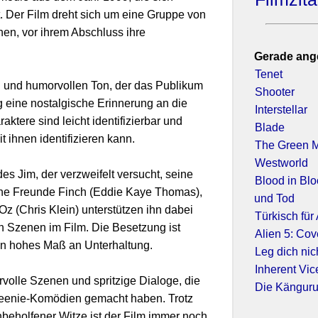
t. Der Film dreht sich um eine Gruppe von
en, vor ihrem Abschluss ihre
Gerade ang
Tenet
 und humorvollen Ton, der das Publikum
Shooter
g eine nostalgische Erinnerung an die
Interstellar
ktere sind leicht identifizierbar und
Blade
 ihnen identifizieren kann.
The Green M
Westworld
des Jim, der verzweifelt versucht, seine
Blood in Bl
ine Freunde Finch (Eddie Kaye Thomas),
und Tod
z (Chris Klein) unterstützen ihn dabei
Türkisch für
en Szenen im Film. Die Besetzung ist
Alien 5: Co
ein hohes Maß an Unterhaltung.
Leg dich nic
Inherent Vic
rvolle Szenen und spritzige Dialoge, die
Die Känguru
Teenie-Komödien gemacht haben. Trotz
beholfener Witze ist der Film immer noch