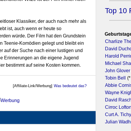
Top 10 
eitloser Klassiker, der auch nach mehr als
bt ist, auch wenn er heute so
Geburtstage
werden würde. Der Film hat den Grundstein
Charlize Th
n Teenie-Komödien gelegt und bleibt ein
David Duch
er auf der Suche nach einer lustigen und
Harold Perr
ie Erinnerungen an die eigene Jugend
Michael Sh
ier bestimmt auf seine Kosten kommen.
John Glover
Tobin Bell
(*
Abbie Corni
[Affiliate-Link/Werbung]
Was bedeutet das?
Wayne Knig
David Rasc
Cirroc Lofto
Curt A. Tich
Julian Wad