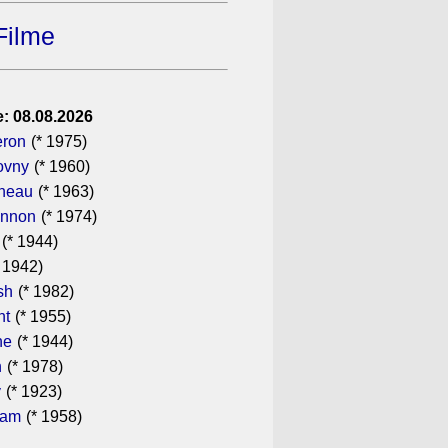
Filme
: 08.08.2026
eron
(* 1975)
ovny
(* 1960)
ineau
(* 1963)
annon
(* 1974)
(* 1944)
 1942)
sh
(* 1982)
ht
(* 1955)
he
(* 1944)
n
(* 1978)
y
(* 1923)
ham
(* 1958)