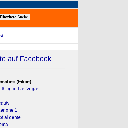
st.
ate auf Facebook
esehen (Filme):
athing in Las Vegas
eauty
Kanone 1
f al dente
koma