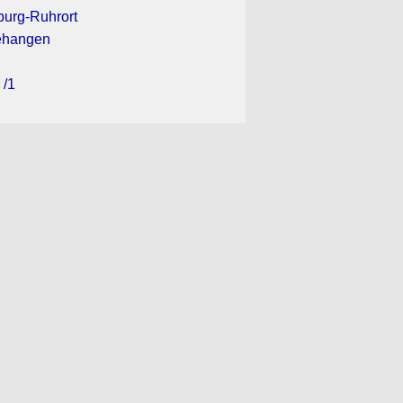
sburg-Ruhrort
gehangen
 /1