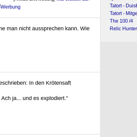
Tatort - Dui
Tatort - Mit
The 100 /4
me man nicht aussprechen kann. Wie
Relic Hunter
eschrieben: In den Krötensaft
ch ja... und es explodiert."