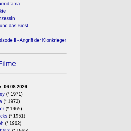
arrndrama
kie
inzessin
und das Biest
isode II - Angriff der Klonkrieger
Filme
: 06.08.2026
gey
(* 1971)
a
(* 1973)
er
(* 1965)
icks
(* 1951)
oh
(* 1962)
hford
(* 1965)