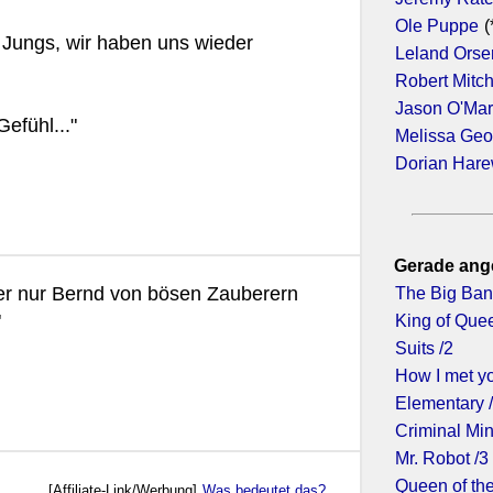
Ole Puppe
(
 Jungs, wir haben uns wieder
Leland Orse
Robert Mitc
Jason O'Ma
efühl..."
Melissa Geo
Dorian Har
Gerade ang
r nur Bernd von bösen Zauberern
The Big Ban
"
King of Que
Suits /2
How I met yo
Elementary 
Criminal Min
Mr. Robot /3
Queen of the
[Affiliate-Link/Werbung]
Was bedeutet das?