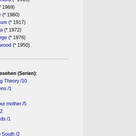
* 1969)
r
(* 1960)
hum
(* 1917)
ra
(* 1972)
rge
(* 1976)
ewood
(* 1950)
esehen (Serien):
g Theory /10
ens /1
ur mother /5
/2
ds /1
 South /2