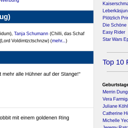
Kaiserschm
Leberkäsjun
zug)
Plötzlich Pr
Die Schöne 
Easy Rider
idum),
Tanja Schumann
(Chilli, das Schaf
Star Wars Ep
(Lord Voldimtzctschnzw) (
mehr...
)
Top 10 
t mehr alle Hühner auf der Stange!"
Geburtstage
Merrin Dun
Vera Farmig
Juliane Köhl
Catherine H
Hobbit mit einem goldenen Ring
Michelle Ye
Jeremy Ratc