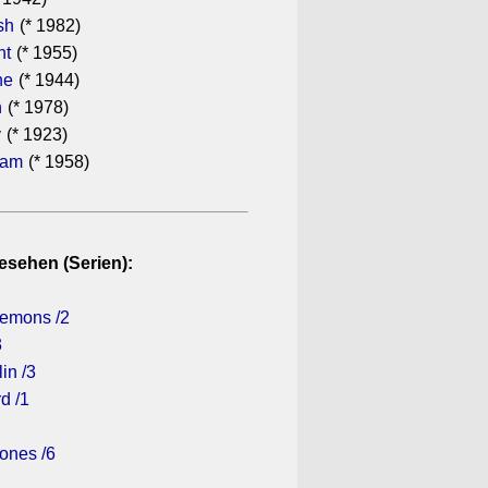
sh
(* 1982)
ht
(* 1955)
he
(* 1944)
n
(* 1978)
y
(* 1923)
ham
(* 1958)
esehen (Serien):
Demons /2
3
in /3
d /1
ones /6