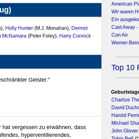
American Pi
zug)
Wir waren H
Ein ausgeko
Cast Away -
),
Holly Hunter
(M.J. Monahan),
Dermot
Con Air
am McNamara
(Peter Foley),
Harry Connick
Werner Bein
Top 10 
schränkter Geister."
Geburtstage
Charlize Th
David Duch
Harold Perr
Michael Sh
 Er hat vergessen zu erwähnen, dass
John Glover
ufendes, hyperventilierendes,
Tobin Bell
(*