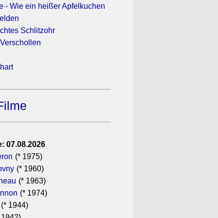
e - Wie ein heißer Apfelkuchen
elden
chtes Schlitzohr
 Verschollen
hart
Filme
: 07.08.2026
eron
(* 1975)
ovny
(* 1960)
ineau
(* 1963)
annon
(* 1974)
(* 1944)
 1942)