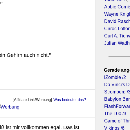
!"
Abbie Corni
Wayne Knig
David Rasc
Cirroc Lofto
Curt A. Tich
Julian Wad
ein Gehirn auch nicht."
Gerade ang
iZombie /2
Da Vinci's 
Stromberg /
Babylon Berl
[Affiliate-Link/Werbung]
Was bedeutet das?
FlashForwar
The 100 /3
Game of Thr
ß ist mir vollkommen egal. Das ist
Vikings /6