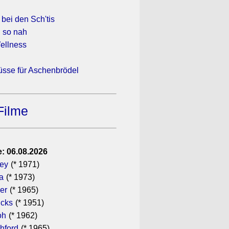
bei den Sch'tis
 so nah
Wellness
üsse für Aschenbrödel
Filme
: 06.08.2026
gey
(* 1971)
a
(* 1973)
er
(* 1965)
icks
(* 1951)
oh
(* 1962)
hford
(* 1965)