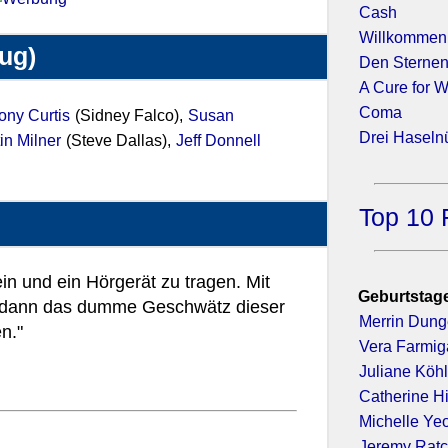
Cash
Willkommen 
zug)
Den Sternen
A Cure for 
Coma
ony Curtis
(Sidney Falco),
Susan
Drei Haseln
in Milner
(Steve Dallas),
Jeff Donnell
Top 10 
ein und ein Hörgerät zu tragen. Mit
Geburtstage
h dann das dumme Geschwätz dieser
Merrin Dun
n."
Vera Farmig
Juliane Köhl
Catherine H
Michelle Ye
Jeremy Ratc