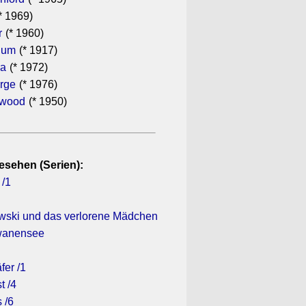
* 1969)
r
(* 1960)
hum
(* 1917)
ra
(* 1972)
rge
(* 1976)
ewood
(* 1950)
esehen (Serien):
 /1
rowski und das verlorene Mädchen
hwanensee
fer /1
t /4
 /6