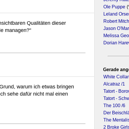
Ole Puppe
(
Leland Orse
Robert Mitc
nsichtbaren Qualitäten dieser
Jason O'Ma
ie managen?"
Melissa Geo
Dorian Har
Gerade ang
White Collar
Alcatraz /1
 Grund, warum ich etwas bringen
Tatort - Bo
Ich sehe dafür nicht mal einen
Tatort - Sc
The 100 /6
Der Beischlä
The Mentalis
2 Broke Girls