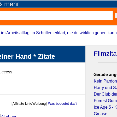
 & mehr
 im Arbeitsalltag: in Schritten erklärt, die du wirklich gehen kann
Filmzit
iner Hand * Zitate
Success
Gerade ang
Kein Pardo
Harry und Sa
Der Club der
Forrest Gu
[Affiliate-Link/Werbung]
Was bedeutet das?
Ice Age 5 - K
Grease