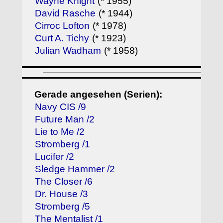
Wayne Knight
(* 1955)
David Rasche
(* 1944)
Cirroc Lofton
(* 1978)
Curt A. Tichy
(* 1923)
Julian Wadham
(* 1958)
Gerade angesehen (Serien):
Navy CIS /9
Future Man /2
Lie to Me /2
Stromberg /1
Lucifer /2
Sledge Hammer /2
The Closer /6
Dr. House /3
Stromberg /5
The Mentalist /1