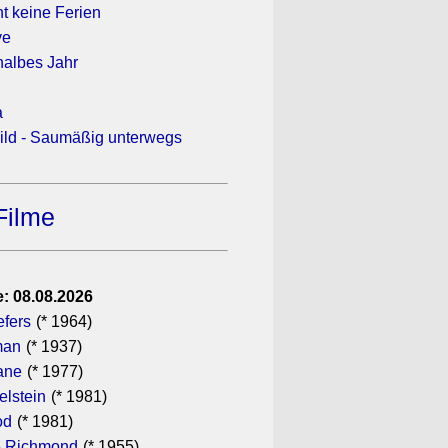
t keine Ferien
ve
halbes Jahr
a
wild - Saumäßig unterwegs
Filme
: 08.08.2026
efers
(* 1964)
man
(* 1937)
ane
(* 1977)
elstein
(* 1981)
od
(* 1981)
 Richmond
(* 1955)