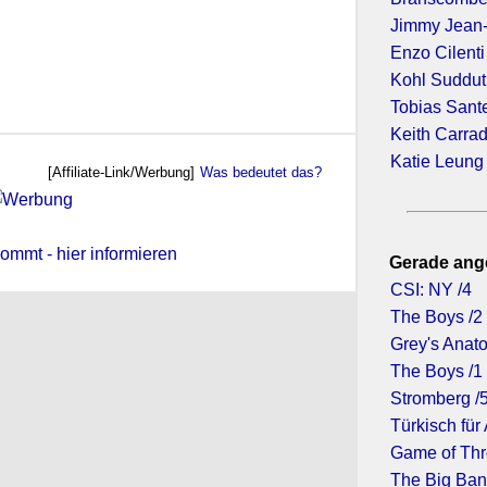
Jimmy Jean
Enzo Cilenti
Kohl Suddu
Tobias Sant
Keith Carra
Katie Leung
[Affiliate-Link/Werbung]
Was bedeutet das?
ommt - hier informieren
Gerade ang
CSI: NY /4
The Boys /2
Grey's Anato
The Boys /1
Stromberg /
Türkisch für
Game of Thr
The Big Ban