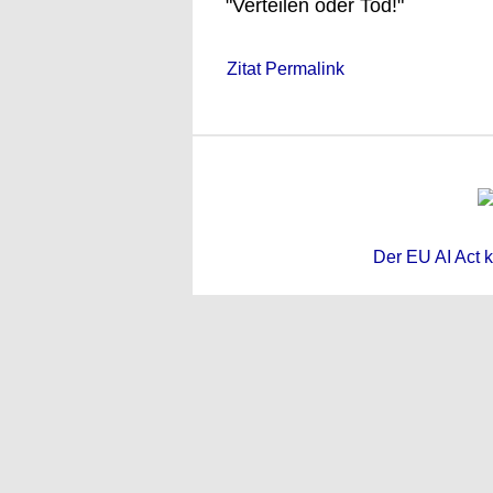
"Verteilen oder Tod!"
Zitat Permalink
Der EU AI Act k