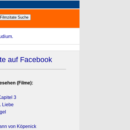
tudium.
ate auf Facebook
esehen (Filme):
apitel 3
. Liebe
gel
ann von Köpenick