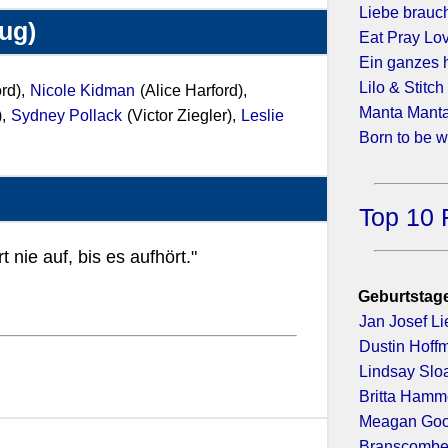
Liebe brauch
zug)
Eat Pray Lo
Ein ganzes 
Lilo & Stitch
ord),
Nicole Kidman
(Alice Harford),
Manta Mant
),
Sydney Pollack
(Victor Ziegler),
Leslie
Born to be 
Top 10 
 nie auf, bis es aufhört."
Geburtstage
Jan Josef Li
Dustin Hoff
Lindsay Slo
Britta Hamm
Meagan Go
Branscombe