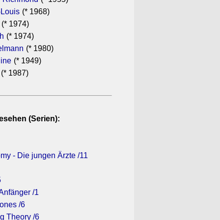
-Louis
(* 1968)
(* 1974)
th
(* 1974)
elmann
(* 1980)
dine
(* 1949)
(* 1987)
esehen (Serien):
my - Die jungen Ärzte /11
5
 Anfänger /1
ones /6
g Theory /6