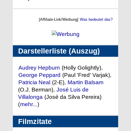
[Affiliate-Link/Werbung]
Was bedeutet das?
Darstellerliste (Auszug)
Audrey Hepburn
(Holly Golightly),
George Peppard
(Paul 'Fred' Varjak),
Patricia Neal
(2-E),
Martin Balsam
(O.J. Berman),
José Luis de
Villalonga
(José da Silva Pereira)
(
mehr...
)
Filmzitate