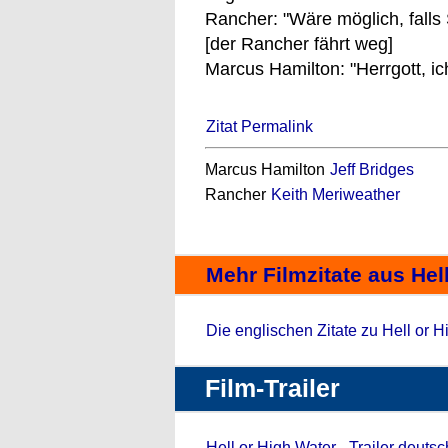
Rancher: "Wäre möglich, falls
[der Rancher fährt weg]
Marcus Hamilton: "Herrgott, ic
Zitat Permalink
Marcus Hamilton
Jeff Bridges
Rancher
Keith Meriweather
Mehr Filmzitate aus Hel
Die englischen Zitate zu Hell or H
Film-Trailer
Hell or High Water - Trailer deutsc