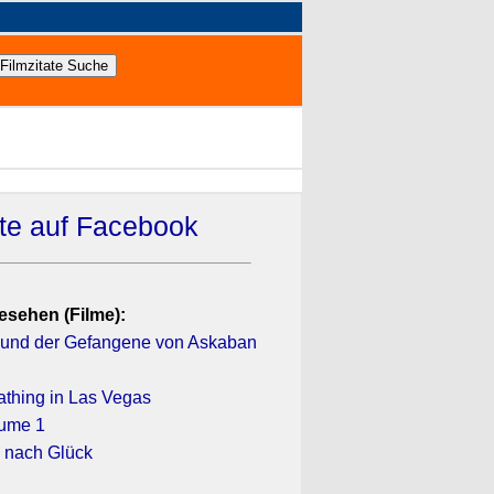
ate auf Facebook
esehen (Filme):
r und der Gefangene von Askaban
athing in Las Vegas
olume 1
 nach Glück