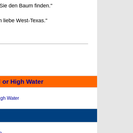
 Sie den Baum finden."
h liebe West-Texas."
l or High Water
igh Water
h