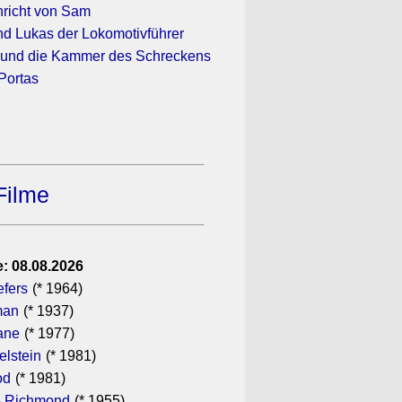
hricht von Sam
nd Lukas der Lokomotivführer
r und die Kammer des Schreckens
Portas
Filme
: 08.08.2026
efers
(* 1964)
man
(* 1937)
ane
(* 1977)
elstein
(* 1981)
od
(* 1981)
 Richmond
(* 1955)