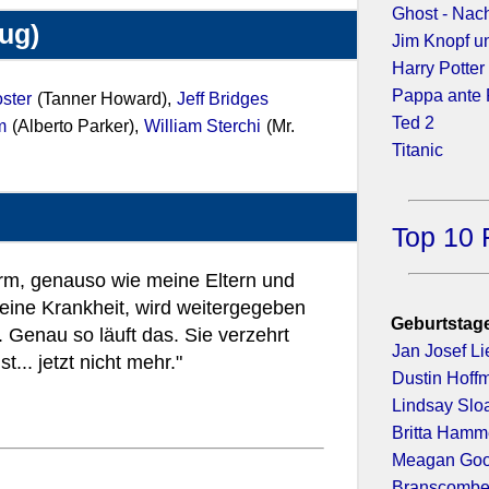
Ghost - Nac
zug)
Jim Knopf u
Harry Potte
Pappa ante 
ster
(Tanner Howard),
Jeff Bridges
Ted 2
m
(Alberto Parker),
William Sterchi
(Mr.
Titanic
Top 10 
rm, genauso wie meine Eltern und
 eine Krankheit, wird weitergegeben
Geburtstage
 Genau so läuft das. Sie verzehrt
Jan Josef Li
.. jetzt nicht mehr."
Dustin Hoff
Lindsay Slo
Britta Hamm
Meagan Go
Branscombe