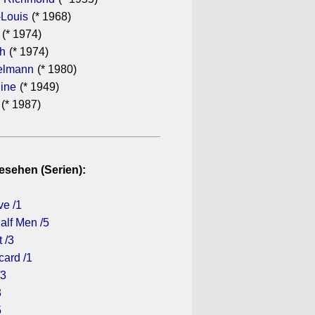
-Louis
(* 1968)
(* 1974)
th
(* 1974)
elmann
(* 1980)
dine
(* 1949)
(* 1987)
esehen (Serien):
ve /1
alf Men /5
 /3
card /1
/3
3
5