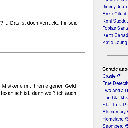
Jimmy Jean
Enzo Cilenti
Kohl Suddu
 ... Das ist doch verrückt, Ihr seid
Tobias Sant
Keith Carra
Katie Leung
Gerade ang
Castle /7
True Detecti
 Mistkerle mit Ihren eigenen Geld
Two and a H
 texanisch ist, dann weiß ich auch
The Blacklist
Star Trek: Pi
Elementary 
Homeland /
Stromberg /