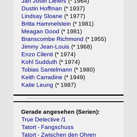
Jan Josef Liefers
(* 1964)
Dustin Hoffman
(* 1937)
Lindsay Sloane
(* 1977)
Britta Hammelstein
(* 1981)
Meagan Good
(* 1981)
Branscombe Richmond
(* 1955)
Jimmy Jean-Louis
(* 1968)
Enzo Cilenti
(* 1974)
Kohl Sudduth
(* 1974)
Tobias Santelmann
(* 1980)
Keith Carradine
(* 1949)
Katie Leung
(* 1987)
Gerade angesehen (Serien):
True Detective /1
Tatort - Fangschuss
Tatort - Zwischen den Ohren