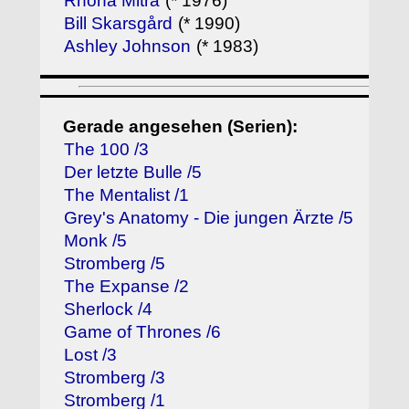
Rhona Mitra
(* 1976)
Bill Skarsgård
(* 1990)
Ashley Johnson
(* 1983)
Gerade angesehen (Serien):
The 100 /3
Der letzte Bulle /5
The Mentalist /1
Grey's Anatomy - Die jungen Ärzte /5
Monk /5
Stromberg /5
The Expanse /2
Sherlock /4
Game of Thrones /6
Lost /3
Stromberg /3
Stromberg /1