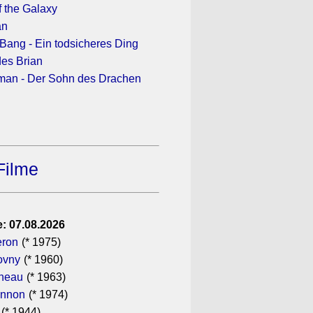
f the Galaxy
an
ang - Ein todsicheres Ding
es Brian
man - Der Sohn des Drachen
Filme
: 07.08.2026
eron
(* 1975)
ovny
(* 1960)
ineau
(* 1963)
annon
(* 1974)
(* 1944)