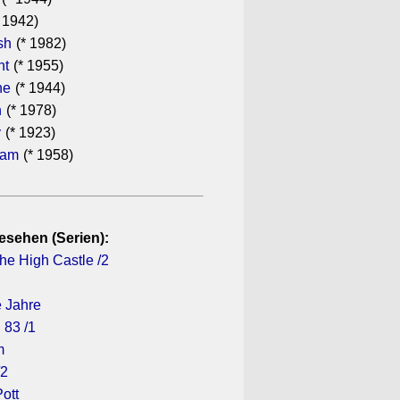
 1942)
sh
(* 1982)
ht
(* 1955)
he
(* 1944)
n
(* 1978)
y
(* 1923)
ham
(* 1958)
esehen (Serien):
he High Castle /2
e Jahre
 83 /1
m
/2
Pott