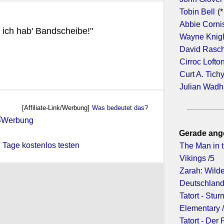
Tobin Bell
(*
Abbie Corni
 ich hab' Bandscheibe!"
Wayne Knig
David Rasc
Cirroc Lofto
Curt A. Tich
Julian Wad
[Affiliate-Link/Werbung]
Was bedeutet das?
Gerade ang
 7 Tage kostenlos testen
The Man in t
Vikings /5
Zarah: Wild
Deutschland
Tatort - Stur
Elementary 
Tatort - Der 