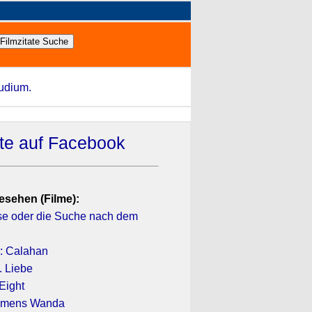
tudium.
ate auf Facebook
esehen (Filme):
se oder die Suche nach dem
2: Calahan
. Liebe
Eight
namens Wanda