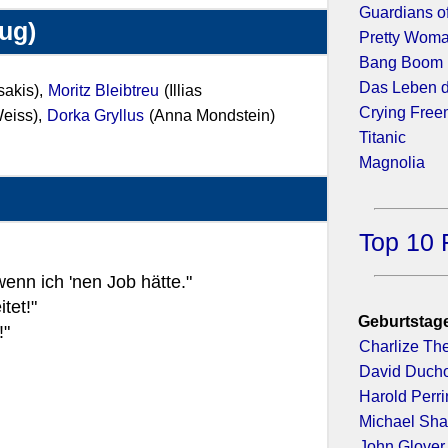
Guardians o
zug)
Pretty Wom
Bang Boom B
Das Leben d
sakis),
Moritz Bleibtreu
(Illias
Crying Free
eiss),
Dorka Gryllus
(Anna Mondstein)
Titanic
Magnolia
Top 10 
 wenn ich 'nen Job hätte."
tet!"
Geburtstage
!"
Charlize Th
David Duch
Harold Perr
Michael Sh
John Glover