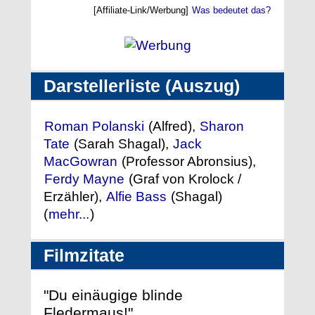
[Affiliate-Link/Werbung]
Was bedeutet das?
Darstellerliste (Auszug)
Roman Polanski
(Alfred),
Sharon
Tate
(Sarah Shagal),
Jack
MacGowran
(Professor Abronsius),
Ferdy Mayne
(Graf von Krolock /
Erzähler),
Alfie Bass
(Shagal)
(
mehr...
)
Filmzitate
"Du einäugige blinde
Fledermaus!"