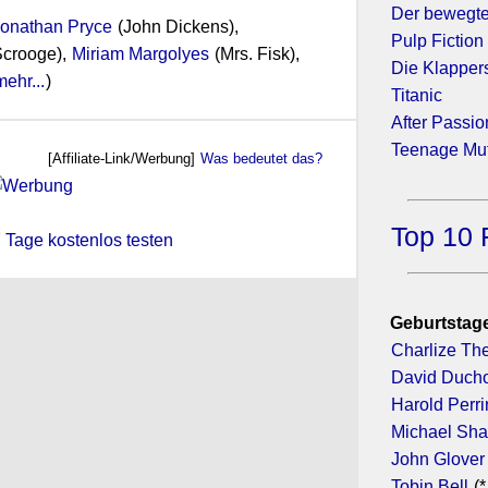
Der bewegt
onathan Pryce
(John Dickens),
Pulp Fiction
crooge),
Miriam Margolyes
(Mrs. Fisk),
Die Klapper
mehr...
)
Titanic
After Passio
Teenage Mut
[Affiliate-Link/Werbung]
Was bedeutet das?
Top 10 
 7 Tage kostenlos testen
Geburtstage
Charlize Th
David Duch
Harold Perr
Michael Sh
John Glover
Tobin Bell
(*