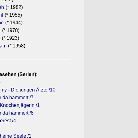
sh
(* 1982)
ht
(* 1955)
he
(* 1944)
n
(* 1978)
y
(* 1923)
ham
(* 1958)
esehen (Serien):
5
my - Die jungen Ärzte /10
r da hämmert /7
 Knochenjägerin /1
r da hämmert /8
erest /4
 eine Seele /1