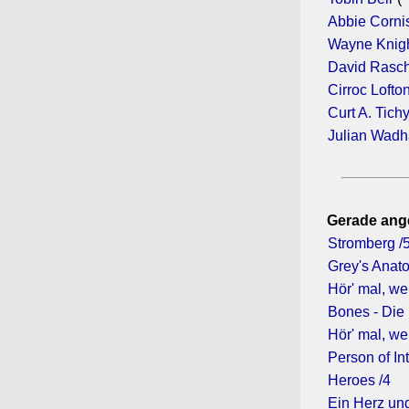
Abbie Corni
Wayne Knig
David Rasc
Cirroc Lofto
Curt A. Tich
Julian Wad
Gerade ang
Stromberg /
Grey's Anato
Hör' mal, we
Bones - Die
Hör' mal, we
Person of Int
Heroes /4
Ein Herz und