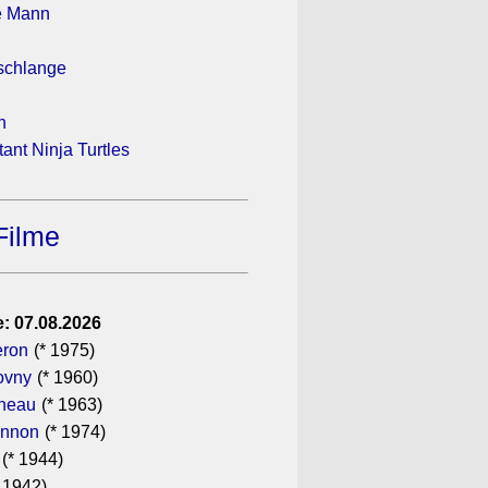
e Mann
schlange
n
ant Ninja Turtles
Filme
: 07.08.2026
eron
(* 1975)
ovny
(* 1960)
ineau
(* 1963)
annon
(* 1974)
(* 1944)
 1942)