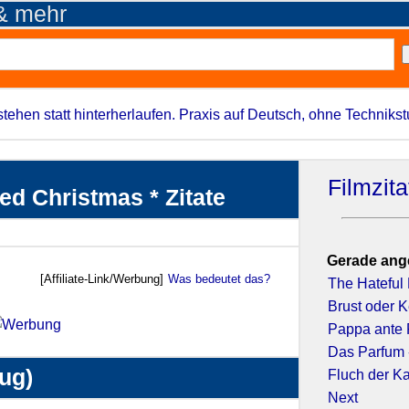
 & mehr
stehen statt hinterherlaufen. Praxis auf Deutsch, ohne Techniks
Filmzit
d Christmas * Zitate
Gerade ang
[Affiliate-Link/Werbung]
Was bedeutet das?
The Hateful 
Brust oder 
Pappa ante 
Das Parfum 
zug)
Fluch der Ka
Next