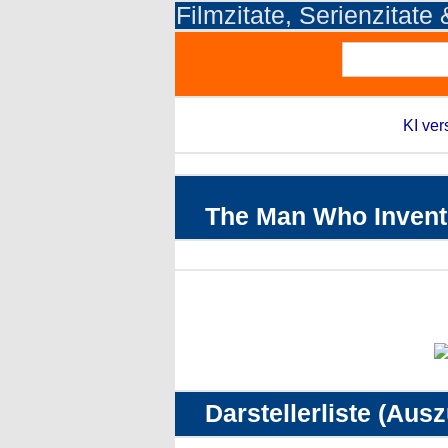
Filmzitate, Serienzitate
KI ver
The Man Who Invente
Darstellerliste (Aus