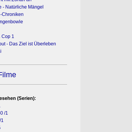
e - Natürliche Mängel
-Chroniken
angenbowle
s Cop 1
ut - Das Ziel ist Überleben
i
Filme
esehen (Serien):
1
0 /1
/1
5