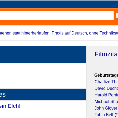
stehen statt hinterherlaufen. Praxis auf Deutsch, ohne Techniks
Filmzit
Geburtstage
Charlize Th
David Duch
es
Harold Perr
Michael Sh
ein Elch!
- (1981)
John Glover
Tobin Bell
(*