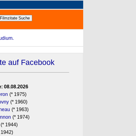
tudium.
ate auf Facebook
: 08.08.2026
eron
(* 1975)
ovny
(* 1960)
ineau
(* 1963)
annon
(* 1974)
(* 1944)
 1942)