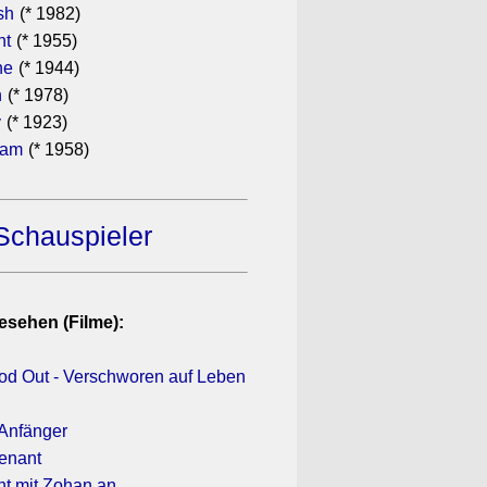
sh
(* 1982)
ht
(* 1955)
he
(* 1944)
n
(* 1978)
y
(* 1923)
ham
(* 1958)
Schauspieler
esehen (Filme):
ood Out - Verschworen auf Leben
 Anfänger
venant
ht mit Zohan an