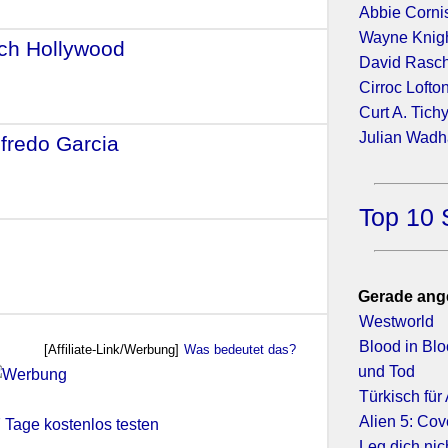
Abbie Corni
Wayne Knig
ach Hollywood
- (1979)
David Rasc
Cirroc Lofto
Curt A. Tich
Julian Wad
lfredo Garcia
- (1974)
Top 10 
1967)
Gerade ang
Westworld
Blood in Bl
[Affiliate-Link/Werbung]
Was bedeutet das?
und Tod
Türkisch für
Alien 5: Co
 7 Tage kostenlos testen
Leg dich nic