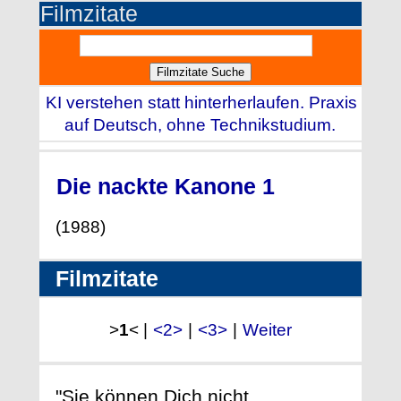
Filmzitate
KI verstehen statt hinterherlaufen. Praxis
auf Deutsch, ohne Technikstudium.
Die nackte Kanone 1
(1988)
Filmzitate
>
1
< |
<2>
|
<3>
|
Weiter
"Sie können Dich nicht