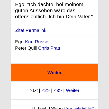
Ego: "Ich dachte, bei meinem
guten Aussehen wäre das
offensichtlich. Ich bin Dein Vater."
Zitat Permalink
Ego
Kurt Russell
Peter Quill
Chris Pratt
Weiter
>
1
< |
<2>
|
<3>
|
Weiter
[Affiliate-Link/Werbung]
Was bedeutet das?