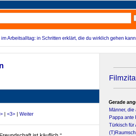
 im Arbeitsalltag: in Schritten erklärt, die du wirklich gehen kann
n
Filmzit
Gerade ang
Männer, die 
>
|
<3>
|
Weiter
Pappa ante 
Türkisch für
(T)Raumschif
Freundschaft ist käuflich."