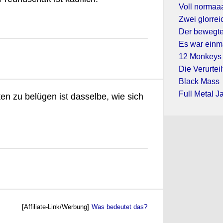
Voll normaa
Zwei glorre
Der bewegt
Es war einm
12 Monkeys
Die Verurtei
Black Mass
Full Metal J
ten zu belügen ist dasselbe, wie sich
[Affiliate-Link/Werbung]
Was bedeutet das?