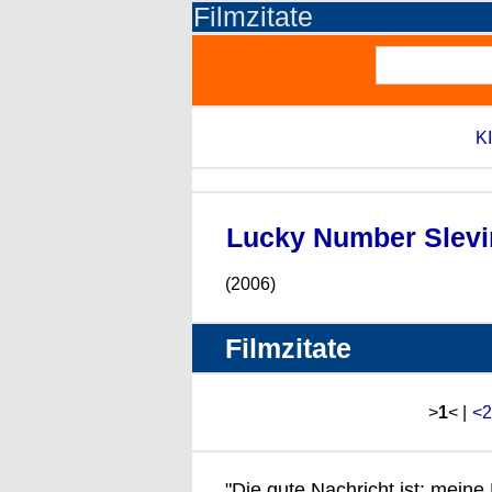
Filmzitate
KI
Lucky Number Slevi
(2006)
Filmzitate
>
1
< |
<2
"Die gute Nachricht ist: meine 