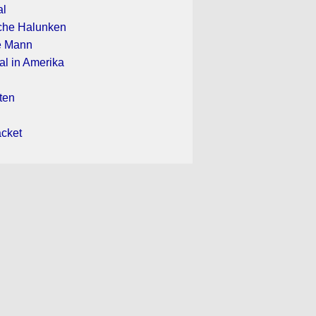
al
iche Halunken
e Mann
al in Amerika
lten
acket