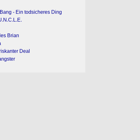
ang - Ein todsicheres Ding
.N.C.L.E.
es Brian
a
 riskanter Deal
ngster