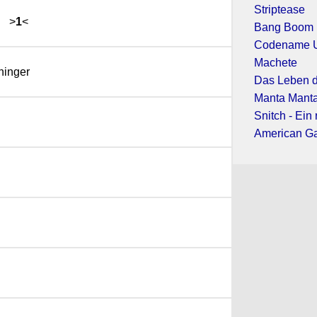
Striptease
>
1
<
Bang Boom B
Codename U
Machete
hinger
Das Leben d
Manta Mant
Snitch - Ein
American Ga