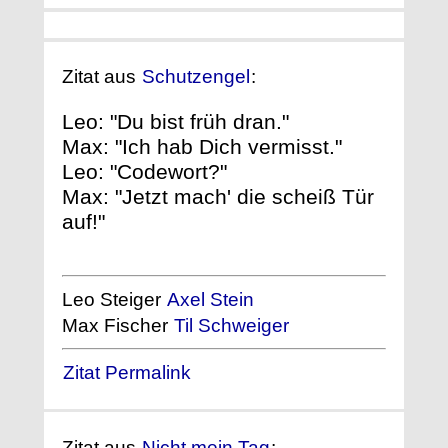
Zitat aus
Schutzengel
:
Leo: "Du bist früh dran."
Max: "Ich hab Dich vermisst."
Leo: "Codewort?"
Max: "Jetzt mach' die scheiß Tür
auf!"
Leo Steiger
Axel Stein
Max Fischer
Til Schweiger
Zitat Permalink
Zitat aus
Nicht mein Tag
: