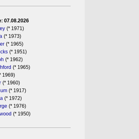
: 07.08.2026
gey
(* 1971)
a
(* 1973)
er
(* 1965)
icks
(* 1951)
oh
(* 1962)
hford
(* 1965)
* 1969)
r
(* 1960)
hum
(* 1917)
ra
(* 1972)
rge
(* 1976)
ewood
(* 1950)