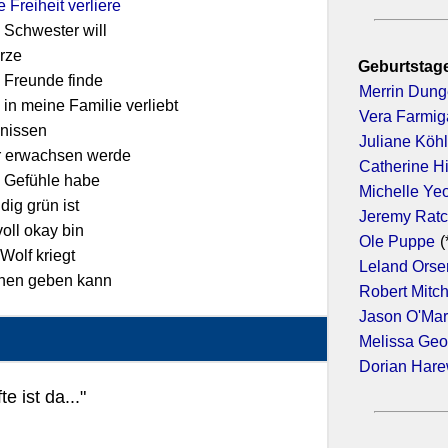
e Freiheit verliere
 Schwester will
ürze
Geburtstage
e Freunde finde
Merrin Dun
 in meine Familie verliebt
Vera Farmig
nissen
Juliane Köhl
er erwachsen werde
Catherine H
e Gefühle habe
Michelle Ye
dig grün ist
Jeremy Ratc
voll okay bin
Ole Puppe
(
Wolf kriegt
Leland Orse
einen geben kann
Robert Mitc
Jason O'Ma
Melissa Geo
Dorian Har
 ist da..."