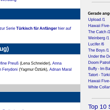
Gerade ang
Upload /1
Hawaii Five-
 zur Serie
Türkisch für Anfänger
hier auf
The Catch /
Weinberg /1
Lucifer /6
zug)
The Boys /1
Under the D
Doom Patrol
fine Preuß
(Lena Schneider),
Anna
Buffy - Im 
 Ferydoni
(Yagmur Öztürk),
Adnan Maral
Tatort - Tür
Hawaii Five-
White Collar
Top 10 