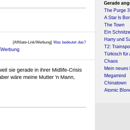
Gerade ang
The Purge 3:
A Star Is Bo
The Town
Ein Schnitzel
Harry und Sa
[Affiliate-Link/Werbung]
Was bedeutet das?
T2: Trainspo
Türkisch für
Chaos
Mein neues 
il sie gerade in ihrer Midlife-Crisis
Megamind
 aber wäre meine Mutter 'n Mann,
Chinatown
Atomic Blon