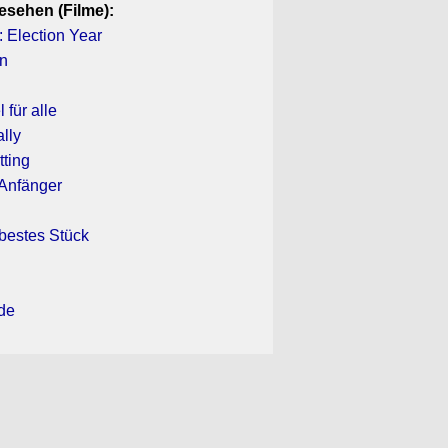
esehen (Filme):
 Election Year
rn
 für alle
lly
tting
 Anfänger
bestes Stück
de