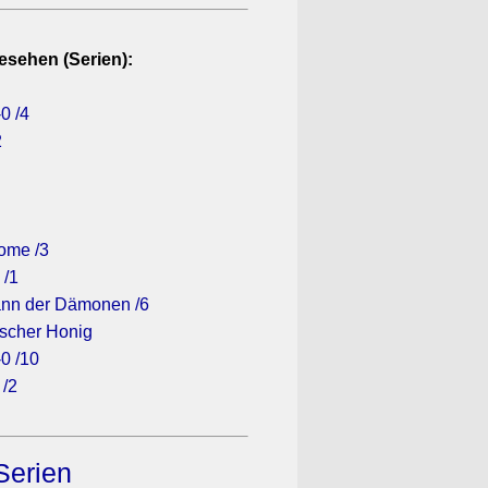
esehen (Serien):
0 /4
2
ome /3
 /1
Bann der Dämonen /6
kischer Honig
0 /10
 /2
Serien