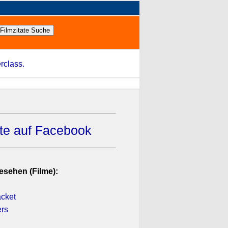
rclass.
ate auf Facebook
esehen (Filme):
h
acket
ers