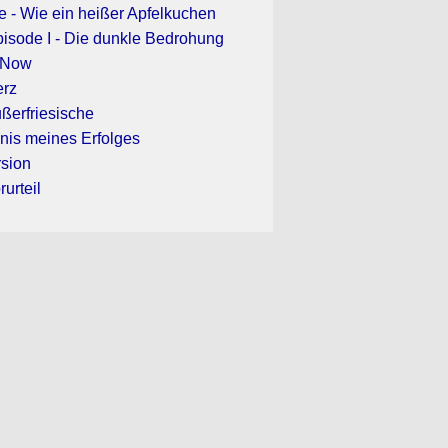
e - Wie ein heißer Apfelkuchen
pisode I - Die dunkle Bedrohung
 Now
erz
ußerfriesische
is meines Erfolges
rsion
rurteil