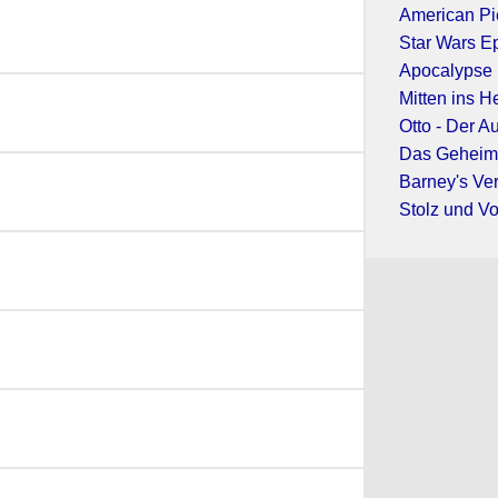
American Pi
Star Wars E
Apocalypse
Mitten ins H
Otto - Der A
Das Geheimn
Barney's Ve
Stolz und Vo