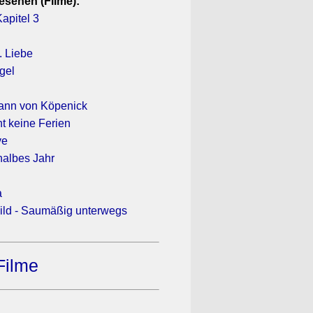
esehen (Filme):
apitel 3
. Liebe
gel
ann von Köpenick
t keine Ferien
ve
halbes Jahr
a
wild - Saumäßig unterwegs
Filme