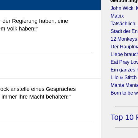
Gerade ang
John Wick: K
Matrix
or der Regierung haben, eine
Tatsächlich..
em Volk haben!"
Stadt der En
12 Monkeys
Der Hauptm
Liebe brauch
Eat Pray Lo
Ein ganzes 
Lilo & Stitch
Manta Mant
ock anstelle eines Gespräches
Born to be 
 immer ihre Macht behalten!"
Top 10 