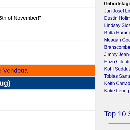
Geburtstage
Jan Josef Li
th of November!"
Dustin Hoff
Lindsay Slo
Britta Hamm
Meagan Go
Branscombe
Jimmy Jean
Enzo Cilenti
Kohl Suddu
e Vendetta
Tobias Sant
zug)
Keith Carra
Katie Leung
Top 10 