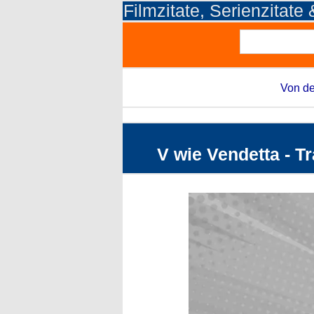
Filmzitate, Serienzitate
Von de
V wie Vendetta - Tr