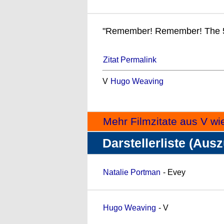
"Remember! Remember! The 5
Zitat Permalink
V
Hugo Weaving
Mehr Filmzitate aus V wi
Darstellerliste (Aus
Natalie Portman
- Evey
Hugo Weaving
- V