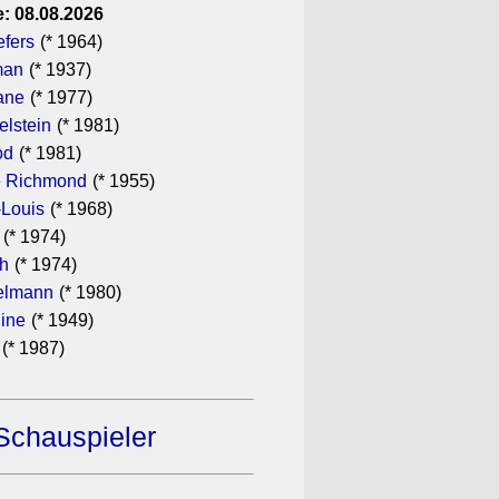
: 08.08.2026
efers
(* 1964)
man
(* 1937)
ane
(* 1977)
elstein
(* 1981)
od
(* 1981)
 Richmond
(* 1955)
-Louis
(* 1968)
(* 1974)
th
(* 1974)
elmann
(* 1980)
dine
(* 1949)
(* 1987)
Schauspieler