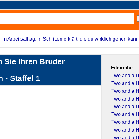
 im Arbeitsalltag: in Schritten erklärt, die du wirklich gehen kann
 Sie Ihren Bruder
Filmreihe:
Two and a H
 - Staffel 1
Two and a H
Two and a H
Two and a H
Two and a H
Two and a H
Two and a H
Two and a H
Two and a H