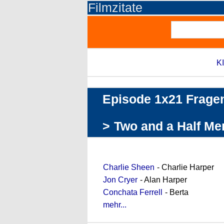
Filmzitate
KI
Episode 1x21 Fragen
>
Two and a Half Men
Darstellerliste (Auszug)
Charlie Sheen
- Charlie Harper
Jon Cryer
- Alan Harper
Conchata Ferrell
- Berta
mehr...