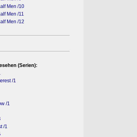
alf Men /10
alf Men /11
alf Men /12
esehen (Serien):
1
erest /1
ow /1
3
t /1
5