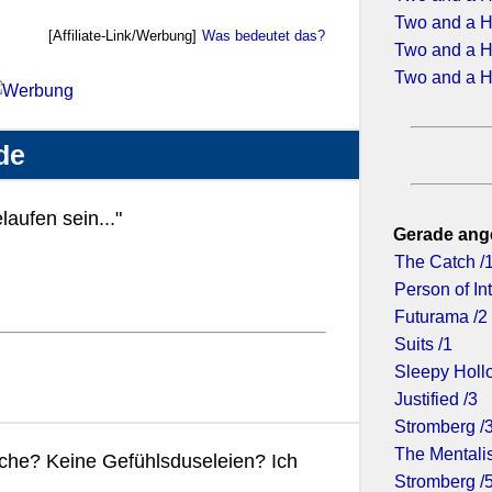
Two and a H
[Affiliate-Link/Werbung]
Was bedeutet das?
Two and a H
Two and a H
de
laufen sein..."
Gerade ang
The Catch /
Person of Int
Futurama /2
Suits /1
Sleepy Holl
Justified /3
Stromberg /
The Mentalis
sche? Keine Gefühlsduseleien? Ich
Stromberg /