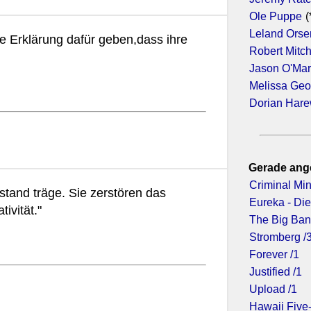
Ole Puppe
(
Leland Orse
e Erklärung dafür geben,dass ihre
Robert Mitc
Jason O'Ma
Melissa Geo
Dorian Har
Gerade ang
Criminal Min
tand träge. Sie zerstören das
Eureka - Die
ivität."
The Big Ban
Stromberg /
Forever /1
Justified /1
Upload /1
Hawaii Five-