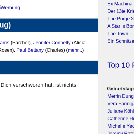
Ex Machina
Der 13te Kri
The Purge 3:
zug)
A Star Is Bo
The Town
Ein Schnitzel
arris
(Parcher),
Jennifer Connelly
(Alicia
Rosen),
Paul Bettany
(Charles) (
mehr...
)
Top 10 
Dich verschworen hat, ist nichts
Geburtstage
Merrin Dun
Vera Farmig
Juliane Köhl
Catherine H
Michelle Ye
Jeremy Ratc