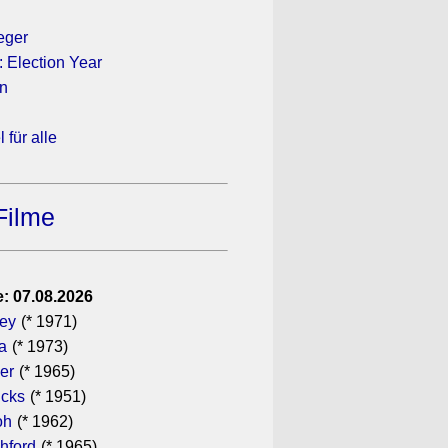
eger
 Election Year
rn
 für alle
Filme
: 07.08.2026
gey
(* 1971)
a
(* 1973)
er
(* 1965)
icks
(* 1951)
oh
(* 1962)
hford
(* 1965)