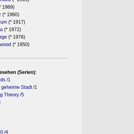
* 1969)
r
(* 1960)
hum
(* 1917)
ra
(* 1972)
rge
(* 1976)
ewood
(* 1950)
esehen (Serien):
ds /1
 geheime Stadt /1
g Theory /5
3
0 /4