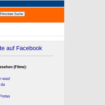
ate auf Facebook
esehen (Filme):
h was!
r da
Portas