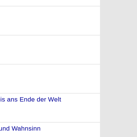
2007)
07)
s ans Ende der Welt
- (2003)
e und Wahnsinn
- (2001)