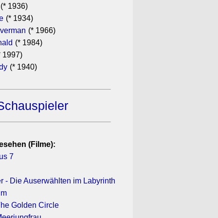
(* 1936)
e
(* 1934)
lverman
(* 1966)
ald
(* 1984)
* 1997)
ndy
(* 1940)
Schauspieler
esehen (Filme):
us 7
 - Die Auserwählten im Labyrinth
ilm
he Golden Circle
 Meerjungfrau