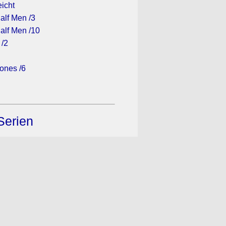
eicht
alf Men /3
alf Men /10
 /2
ones /6
Serien