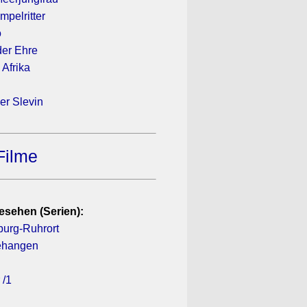
mpelritter
o
der Ehre
 Afrika
r Slevin
Filme
esehen (Serien):
sburg-Ruhrort
gehangen
 /1