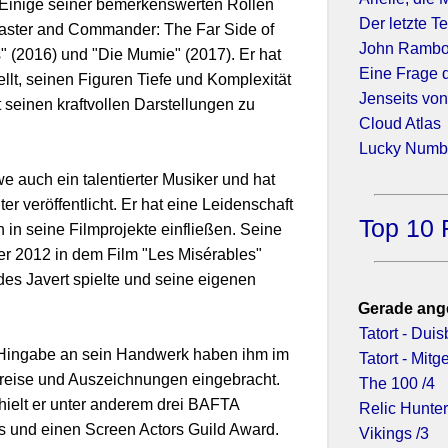
 Einige seiner bemerkenswerten Rollen
Der letzte Te
"Master and Commander: The Far Side of
John Ramb
" (2016) und "Die Mumie" (2017). Er hat
Eine Frage 
llt, seinen Figuren Tiefe und Komplexität
Jenseits von
 seinen kraftvollen Darstellungen zu
Cloud Atlas
Lucky Numbe
e auch ein talentierter Musiker und hat
r veröffentlicht. Er hat eine Leidenschaft
Top 10 
h in seine Filmprojekte einfließen. Seine
 er 2012 in dem Film "Les Misérables"
des Javert spielte und seine eigenen
Gerade ang
Tatort - Dui
 Hingabe an sein Handwerk haben ihm im
Tatort - Mit
Preise und Auszeichnungen eingebracht.
The 100 /4
elt er unter anderem drei BAFTA
Relic Hunter
 und einen Screen Actors Guild Award.
Vikings /3