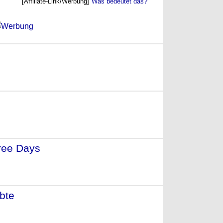
[Affiliate-Link/Werbung]
Was bedeutet das?
- (2013)
ree Days
- (2010)
bte
- (2008)