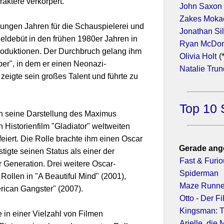
aktere verkörpert.
John Saxon
Zakes Moka
 jungen Jahren für die Schauspielerei und
Jonathan Si
eldebüt in den frühen 1980er Jahren in
Ryan McDon
roduktionen. Der Durchbruch gelang ihm
Olivia Holt
(
r", in dem er einen Neonazi-
Natalie Tru
 zeigte sein großes Talent und führte zu
Top 10 
h seine Darstellung des Maximus
Historienfilm "Gladiator" weltweiten
eiert. Die Rolle brachte ihm einen Oscar
Gerade ang
tigte seinen Status als einer der
Fast & Furio
r Generation. Drei weitere Oscar-
Spiderman
 Rollen in "A Beautiful Mind" (2001),
Maze Runner
rican Gangster" (2007).
Otto - Der F
Kingsman: T
 in einer Vielzahl von Filmen
Arielle, die