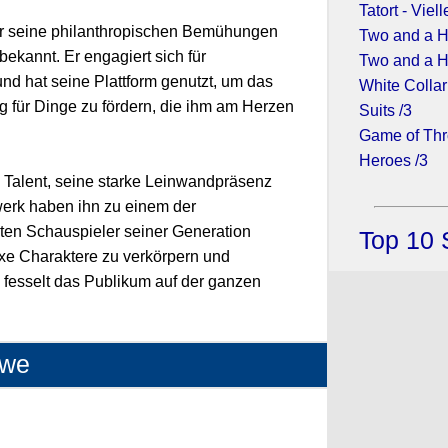
Tatort - Viell
ür seine philanthropischen Bemühungen
Two and a H
ekannt. Er engagiert sich für
Two and a H
d hat seine Plattform genutzt, um das
White Collar
 für Dinge zu fördern, die ihm am Herzen
Suits /3
Game of Thr
Heroes /3
Talent, seine starke Leinwandpräsenz
erk haben ihn zu einem der
ten Schauspieler seiner Generation
Top 10 
xe Charaktere zu verkörpern und
, fesselt das Publikum auf der ganzen
owe