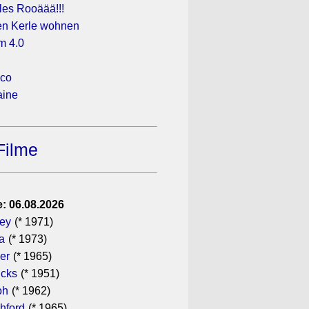
les Rooäää!!!
en Kerle wohnen
m 4.0
sco
aine
Filme
: 06.08.2026
gey
(* 1971)
a
(* 1973)
er
(* 1965)
icks
(* 1951)
oh
(* 1962)
hford
(* 1965)