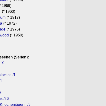
* 1969)
r
(* 1960)
hum
(* 1917)
ra
(* 1972)
rge
(* 1976)
ewood
(* 1950)
esehen (Serien):
l X
lactica /1
/1
7
s /26
 Knochenjägerin /3