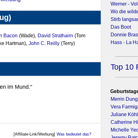
Werner - Vol
Wo die wild
zug)
Stirb langsa
Das Boot
Donnie Bra
n Bacon
(Wade),
David Strathairn
(Tom
Hass - La H
ke Hartman),
John C. Reilly
(Terry)
Top 10 
en im Mund."
Geburtstage
Merrin Dun
Vera Farmig
Juliane Köhl
Catherine H
Michelle Ye
[Affiliate-Link/Werbung]
Was bedeutet das?
Jeremy Ratc