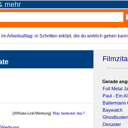
 & mehr
 im Arbeitsalltag: in Schritten erklärt, die du wirklich gehen kann
Filmzit
ate
Gerade ang
Full Metal J
Paul - Ein Al
Ballermann 
Baywatch
[Affiliate-Link/Werbung]
Was bedeutet das?
Ghostbusters
Desaster