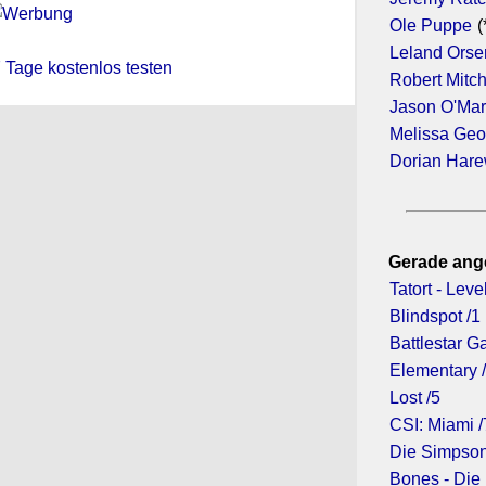
Ole Puppe
(
Leland Orse
 7 Tage kostenlos testen
Robert Mitc
Jason O'Ma
Melissa Geo
Dorian Har
Gerade ang
Tatort - Leve
Blindspot /1
Battlestar Ga
Elementary 
Lost /5
CSI: Miami /
Die Simpson
Bones - Die