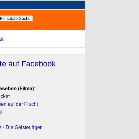
st.
ate auf Facebook
esehen (Filme):
acket
ien auf der Flucht
6
 - Die Geisterjäger