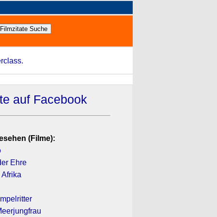
rclass.
ate auf Facebook
esehen (Filme):
o
der Ehre
 Afrika
mpelritter
 Meerjungfrau