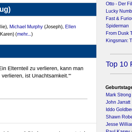
Otto - Der F
zug)
Lucky Numbe
Fast & Furio
Spiderman
lie),
Michael Murphy
(Joseph),
Ellen
From Dusk T
Karen) (
mehr...
)
Kingsman: T
Top 10 
in Elternteil zu verlieren, kann man
verlieren, ist Unachtsamkeit.'"
Geburtstage
Mark Strong
John Jarratt
Iddo Goldbe
Shawn Robe
Jesse Willi
Paul Kasey