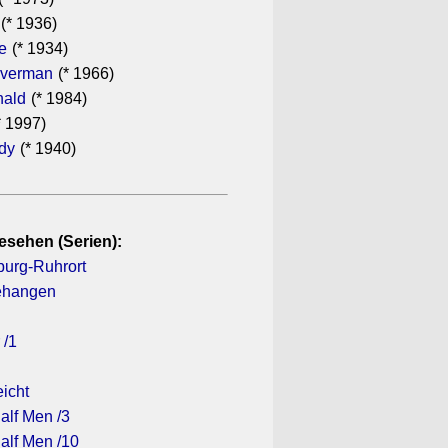
(* 1936)
e
(* 1934)
lverman
(* 1966)
ald
(* 1984)
* 1997)
ndy
(* 1940)
esehen (Serien):
sburg-Ruhrort
gehangen
 /1
eicht
alf Men /3
alf Men /10