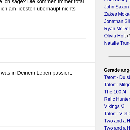
ie ich sage? Die kommen immer total
John Saxon
ich am liebsten überhaupt nichts
Zakes Moka
Jonathan Si
Ryan McDon
Olivia Holt
(
Natalie Tru
Gerade ang
, was in Deinem Leben passiert,
Tatort - Dui
Tatort - Mit
The 100 /4
Relic Hunter
Vikings /3
Tatort - Viell
Two and a H
Two and a H