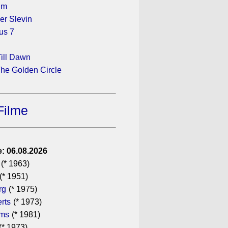
ilm
r Slevin
us 7
ill Dawn
he Golden Circle
Filme
: 06.08.2026
(* 1963)
(* 1951)
rg
(* 1975)
rts
(* 1973)
ams
(* 1981)
(* 1973)