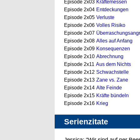
Episode 2x03
Kräftemessen
Episode 2x04
Entdeckungen
Episode 2x05
Verluste
Episode 2x06
Volles Risiko
Episode 2x07
Überraschungsangri
Episode 2x08
Alles auf Anfang
Episode 2x09
Konsequenzen
Episode 2x10
Abrechnung
Episode 2x11
Aus dem Nichts
Episode 2x12
Schwachstelle
Episode 2x13
Zane vs. Zane
Episode 2x14
Alte Feinde
Episode 2x15
Kräfte bündeln
Episode 2x16
Krieg
Serienzitate
Jessica: "Wir sind auf ner Bee