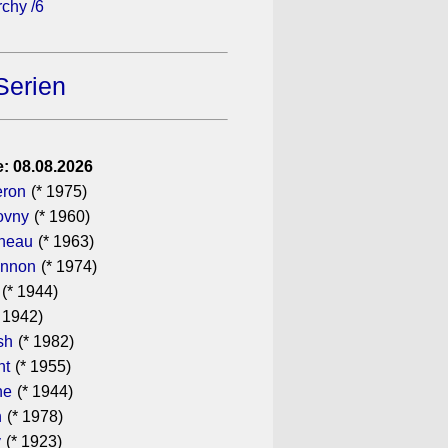
rchy /6
Serien
: 08.08.2026
eron
(* 1975)
ovny
(* 1960)
ineau
(* 1963)
annon
(* 1974)
(* 1944)
 1942)
sh
(* 1982)
ht
(* 1955)
he
(* 1944)
n
(* 1978)
y
(* 1923)