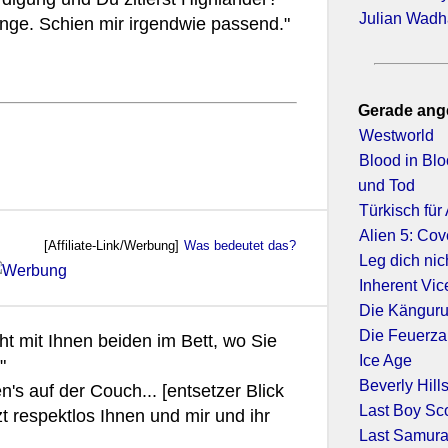
Julian Wad
nge. Schien mir irgendwie passend."
Gerade ang
Westworld
Blood in Bl
und Tod
Türkisch für
Alien 5: Co
[Affiliate-Link/Werbung]
Was bedeutet das?
Leg dich nic
Inherent Vic
Die Känguru
Die Feuerz
ht mit Ihnen beiden im Bett, wo Sie
Ice Age
"
Beverly Hill
n's auf der Couch... [entsetzer Blick
Last Boy Sco
t respektlos Ihnen und mir und ihr
Last Samura