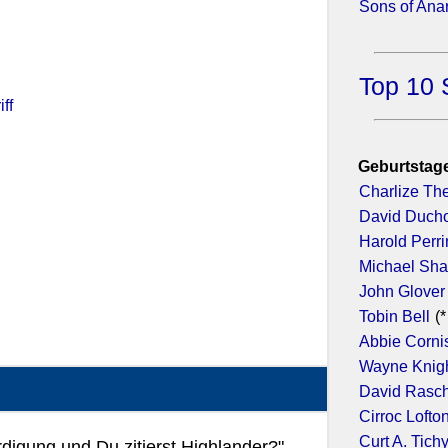
Sons of Ana
Top 10 
ff
Geburtstage
Charlize Th
David Duch
Harold Perr
Michael Sh
John Glover
Tobin Bell
(*
Abbie Corni
Wayne Knig
David Rasc
Cirroc Lofto
Curt A. Tich
rdigung und Du zitierst Highlander?"