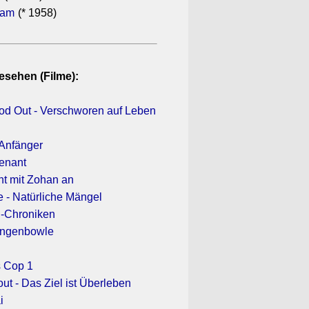
ham
(* 1958)
esehen (Filme):
ood Out - Verschworen auf Leben
 Anfänger
venant
ht mit Zohan an
e - Natürliche Mängel
-Chroniken
angenbowle
s Cop 1
ut - Das Ziel ist Überleben
i