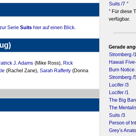
Suits /7
°
° Für diese T
verfügbar.
 zur Serie
Suits
hier auf einen Blick.
zug)
Gerade ang
Stromberg /
Hawaii Five-
atrick J. Adams
(Mike Ross),
Rick
Burn Notice 
le
(Rachel Zane),
Sarah Rafferty
(Donna
Stromberg /
Lucifer /3
Lucifer /1
The Big Ban
The Mentalis
Suits /3
Person of Int
Grey's Anato