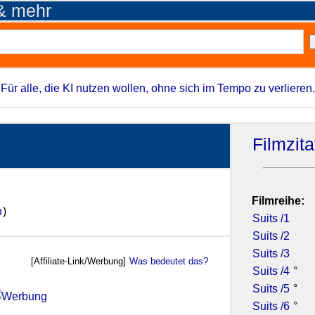
 & mehr
Für alle, die KI nutzen wollen, ohne sich im Tempo zu verlieren.
Filmzit
Filmreihe:
n
)
Suits /1
Suits /2
Suits /3
[Affiliate-Link/Werbung]
Was bedeutet das?
Suits /4
°
Suits /5
°
Suits /6
°