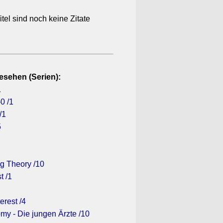
itel sind noch keine Zitate
esehen (Serien):
1
0 /1
/1
5
g Theory /10
t /1
erest /4
my - Die jungen Ärzte /10