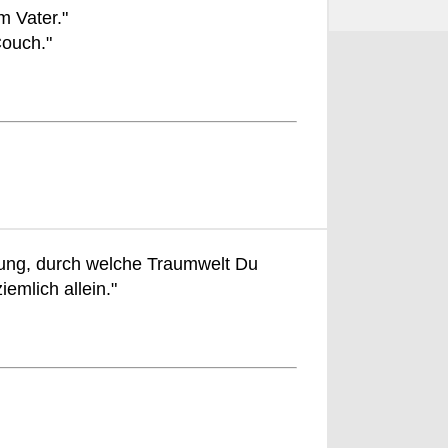
m Vater."
Couch."
hnung, durch welche Traumwelt Du
iemlich allein."