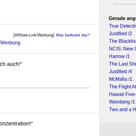
Gerade ang
True Detecti
Justified /2
[Affiliate-Link/Werbung]
Was bedeutet das?
The Blacklist
NCIS: New O
Harrow /1
ch auch!"
The Last Shi
Justified /4
McMafia /1
The Flight A
Hawaii Five-
Weinberg /1
Two and a H
onzentration!"