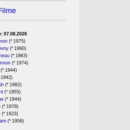
Filme
: 07.08.2026
eron
(* 1975)
ovny
(* 1960)
ineau
(* 1963)
annon
(* 1974)
(* 1944)
 1942)
sh
(* 1982)
ht
(* 1955)
he
(* 1944)
n
(* 1978)
y
(* 1923)
ham
(* 1958)