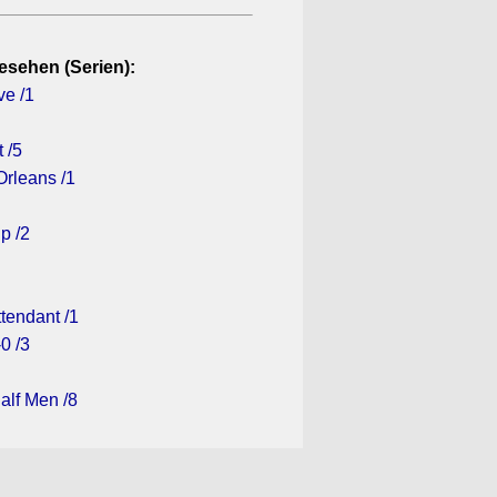
esehen (Serien):
ve /1
 /5
rleans /1
p /2
ttendant /1
0 /3
alf Men /8