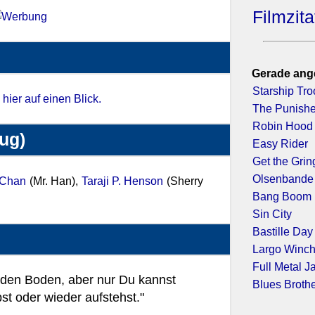
Filmzit
Gerade ang
Starship Tr
d
hier auf einen Blick.
The Punishe
Robin Hood 
zug)
Easy Rider
Get the Grin
Olsenbande
 Chan
(Mr. Han),
Taraji P. Henson
(Sherry
Bang Boom B
Sin City
Bastille Day
Largo Winc
Full Metal J
 den Boden, aber nur Du kannst
Blues Broth
st oder wieder aufstehst."