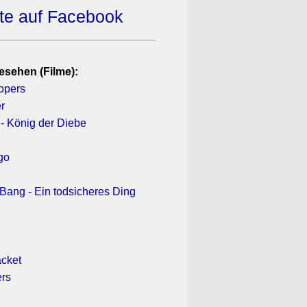
ate auf Facebook
esehen (Filme):
oopers
r
- König der Diebe
go
ang - Ein todsicheres Ding
h
acket
ers