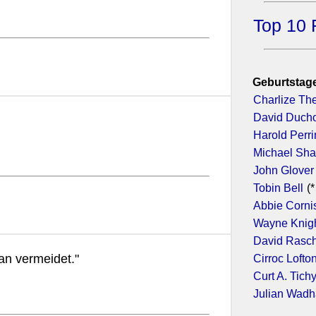
Top 10 
Geburtstage
Charlize Th
David Duch
Harold Perr
Michael Sh
John Glover
Tobin Bell
(*
Abbie Corni
Wayne Knig
David Rasc
an vermeidet."
Cirroc Lofto
Curt A. Tich
Julian Wad