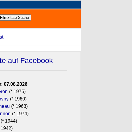
st.
ate auf Facebook
: 07.08.2026
eron
(* 1975)
ovny
(* 1960)
ineau
(* 1963)
annon
(* 1974)
(* 1944)
 1942)