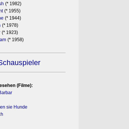
sh
(* 1982)
ht
(* 1955)
he
(* 1944)
n
(* 1978)
y
(* 1923)
ham
(* 1958)
Schauspieler
esehen (Filme):
Barbar
sen sie Hunde
ch