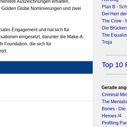
t mehrere Auszeichnungen erhalten,
Plan B - Sch
er Golden Globe Nominierungen und zwei
Der Herr de
The Crow - 
Die Brücken
ziales Engagement und hat sich für
The Equaliz
sationen eingesetzt, darunter die Make-A-
Troja
h Foundation, die sich für
tzt.
Top 10 
)
Gerade ang
Criminal Min
The Mentalis
Bones - Die
Heroes /4
Profiling Par