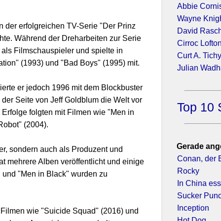
Abbie Corni
Wayne Knig
in der erfolgreichen TV-Serie "Der Prinz
David Rasc
chte. Während der Dreharbeiten zur Serie
Cirroc Lofto
als Filmschauspieler und spielte in
Curt A. Tich
tion" (1993) und "Bad Boys" (1995) mit.
Julian Wad
ierte er jedoch 1996 mit dem Blockbuster
der Seite von Jeff Goldblum die Welt vor
Top 10 
e Erfolge folgten mit Filmen wie "Men in
 Robot" (2004).
Gerade ang
ler, sondern auch als Produzent und
Conan, der 
at mehrere Alben veröffentlicht und einige
Rocky
It" und "Men in Black" wurden zu
In China es
Sucker Pun
Inception
n Filmen wie "Suicide Squad" (2016) und
Hot Dog