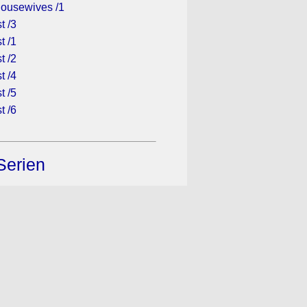
ousewives /1
t /3
t /1
t /2
t /4
t /5
t /6
Serien