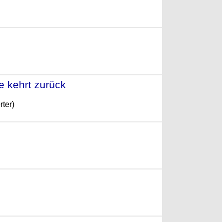
 (2015)
 kehrt zurück
- (2013)
ter)