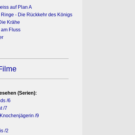
eiss auf Plan A
r Ringe - Die Rückkehr des Königs
Die Krähe
 am Fluss
er
Filme
esehen (Serien):
ds /6
t /7
 Knochenjägerin /9
is /2