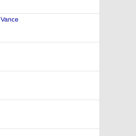
 Vance
- (2000)
998)
96)