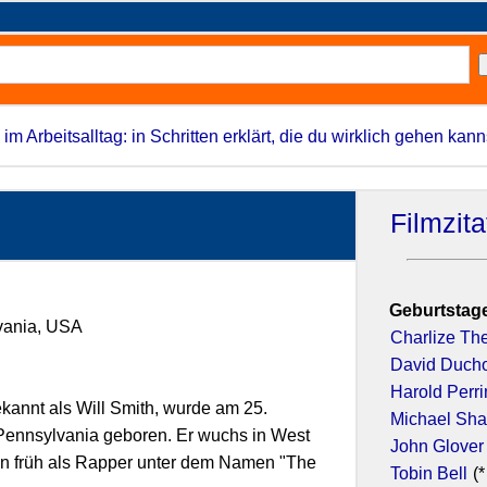
 im Arbeitsalltag: in Schritten erklärt, die du wirklich gehen kann
Filmzit
Geburtstage
lvania, USA
Charlize Th
David Duch
Harold Perr
bekannt als Will Smith, wurde am 25.
Michael Sh
Pennsylvania geboren. Er wuchs in West
John Glover
on früh als Rapper unter dem Namen "The
Tobin Bell
(*