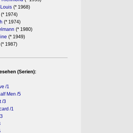
-Louis
(* 1968)
(* 1974)
th
(* 1974)
elmann
(* 1980)
dine
(* 1949)
(* 1987)
esehen (Serien):
ve /1
alf Men /5
 /3
card /1
/3
3
5