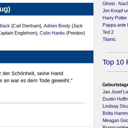
Ghost - Nac
zug)
Jim Knopf u
Harry Potte
Pappa ante 
Black
(Carl Denham),
Adrien Brody
(Jack
Ted 2
aptain Englehorn),
Colin Hanks
(Preston)
Titanic
Top 10 
tz der Schönheit, seine Hand
ge an war es dem Tode geweiht."
Geburtstage
Jan Josef Li
Dustin Hoff
Lindsay Slo
Britta Hamm
Meagan Go
Branscombe