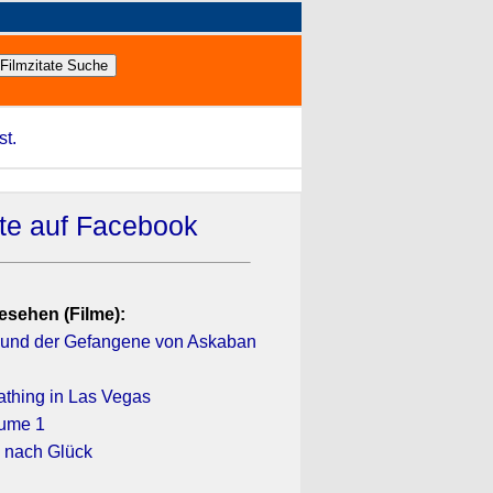
st.
ate auf Facebook
esehen (Filme):
r und der Gefangene von Askaban
athing in Las Vegas
olume 1
 nach Glück