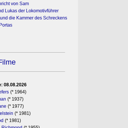
hricht von Sam
nd Lukas der Lokomotivführer
r und die Kammer des Schreckens
Portas
Filme
: 08.08.2026
efers
(* 1964)
man
(* 1937)
ane
(* 1977)
elstein
(* 1981)
od
(* 1981)
 Richmond
(* 1955)