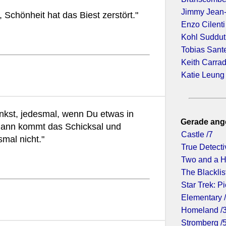
Jimmy Jean
 Schönheit hat das Biest zerstört."
Enzo Cilenti
Kohl Suddu
Tobias Sant
Keith Carra
Katie Leung
enkst, jedesmal, wenn Du etwas in
Gerade ang
dann kommt das Schicksal und
Castle /7
mal nicht."
True Detecti
Two and a H
The Blacklist
Star Trek: Pi
Elementary 
Homeland /
Stromberg /