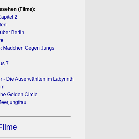
esehen (Filme):
apitel 2
ten
über Berlin
ve
 3: Mädchen Gegen Jungs
us 7
 - Die Auserwählten im Labyrinth
ilm
he Golden Circle
 Meerjungfrau
Filme