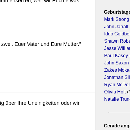
sammensetzen, weil wir Euch etwas
Geburtstage
Mark Strong
John Jarratt
Iddo Goldbe
Shawn Robe
r zwei. Euer Vater und Eure Mutter."
Jesse Willi
Paul Kasey
John Saxon
Zakes Moka
Jonathan Si
Ryan McDon
Olivia Holt
(
Natalie Tru
g über Ihre Uneinigkeiten oder wir
"
Gerade ang