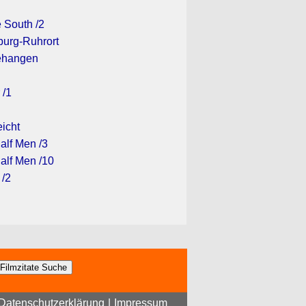
 South /2
sburg-Ruhrort
gehangen
 /1
eicht
alf Men /3
alf Men /10
 /2
Datenschutzerklärung
|
Impressum