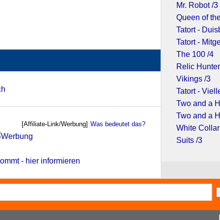
Mr. Robot /3
Queen of the
Tatort - Dui
Tatort - Mit
The 100 /4
Relic Hunter
Vikings /3
ch
Tatort - Viell
Two and a H
Two and a H
[Affiliate-Link/Werbung]
Was bedeutet das?
White Collar
Suits /3
ommt - hier informieren