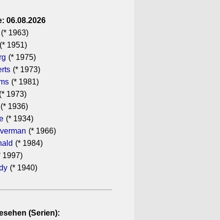
: 06.08.2026
(* 1963)
(* 1951)
rg
(* 1975)
rts
(* 1973)
ams
(* 1981)
(* 1973)
(* 1936)
e
(* 1934)
lverman
(* 1966)
ald
(* 1984)
* 1997)
ndy
(* 1940)
esehen (Serien):