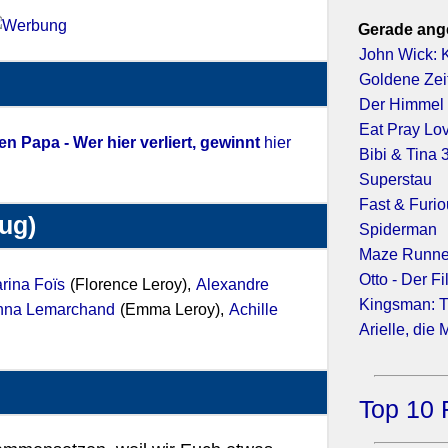
Gerade ang
John Wick: K
Goldene Zei
Der Himmel 
Eat Pray Lo
 Papa - Wer hier verliert, gewinnt
hier
Bibi & Tina
Superstau
Fast & Furio
zug)
Spiderman
Maze Runner
Otto - Der F
rina Foïs
(Florence Leroy),
Alexandre
Kingsman: T
nna Lemarchand
(Emma Leroy),
Achille
Arielle, die
Top 10 