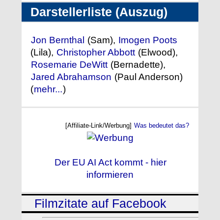
Darstellerliste (Auszug)
Jon Bernthal
(Sam),
Imogen Poots
(Lila),
Christopher Abbott
(Elwood),
Rosemarie DeWitt
(Bernadette),
Jared Abrahamson
(Paul Anderson)
(
mehr...
)
[Affiliate-Link/Werbung]
Was bedeutet das?
Der EU AI Act kommt - hier
informieren
Filmzitate auf Facebook