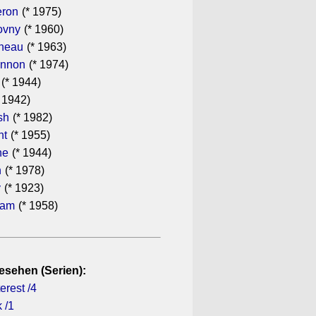
eron
(* 1975)
ovny
(* 1960)
ineau
(* 1963)
annon
(* 1974)
(* 1944)
 1942)
sh
(* 1982)
ht
(* 1955)
he
(* 1944)
n
(* 1978)
y
(* 1923)
ham
(* 1958)
esehen (Serien):
erest /4
 /1