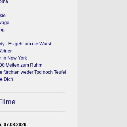
koma
kie
iwago
ang
ty - Es geht um die Wurst
ärtner
in in New York
000 Meilen zum Ruhm
e fürchten weder Tod noch Teufel
ne Dich
Filme
: 07.08.2026