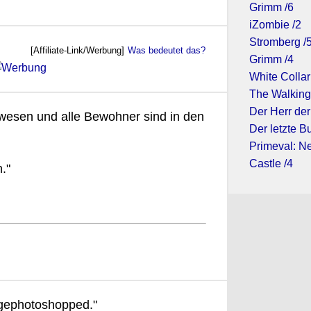
Grimm /6
iZombie /2
Stromberg /
[Affiliate-Link/Werbung]
Was bedeutet das?
Grimm /4
White Collar
The Walking
Der Herr der
wesen und alle Bewohner sind in den
Der letzte Bu
Primeval: N
Castle /4
."
 gephotoshopped."