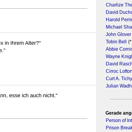
Charlize Th
David Duch
Harold Perr
Michael Sh
John Glover
Tobin Bell
(*
 in Ihrem Alter?"
Abbie Corni
e."
Wayne Knig
David Rasc
Cirroc Lofto
Curt A. Tich
Julian Wad
n, esse ich auch nicht."
Gerade ang
Person of Int
Prison Break