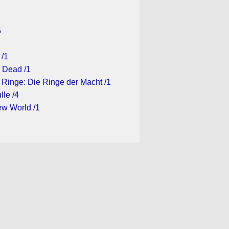
5
 /1
 Dead /1
 Ringe: Die Ringe der Macht /1
lle /4
ew World /1