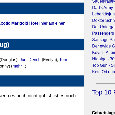
Sauerkraut
Dad's Army
Leberkäsjun
Doktor Sch
xotic Marigold Hotel
hier auf einen
Der Unterg
Passengers
Sausage Par
zug)
Der ewige G
Kevin - Alle
Hidalgo - 3
(Douglas),
Judi Dench
(Evelyn),
Tom
Top Gun - Si
onny) (
mehr...
)
Kein Ort oh
Top 10 
enn es noch nicht gut ist, ist es noch
Geburtstage