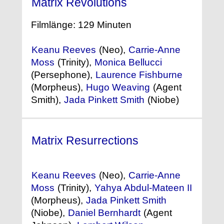
Matrix Revolutions
(2003)
Filmlänge: 129 Minuten
Keanu Reeves
(Neo),
Carrie-Anne
Moss
(Trinity),
Monica Bellucci
(Persephone),
Laurence Fishburne
(Morpheus),
Hugo Weaving
(Agent
Smith),
Jada Pinkett Smith
(Niobe)
Matrix Resurrections
(2021) °
Keanu Reeves
(Neo),
Carrie-Anne
Moss
(Trinity),
Yahya Abdul-Mateen II
(Morpheus),
Jada Pinkett Smith
(Niobe),
Daniel Bernhardt
(Agent