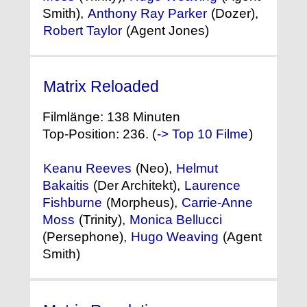
Smith),
Anthony Ray Parker
(Dozer),
Robert Taylor
(Agent Jones)
Matrix Reloaded
(2003)
Filmlänge: 138 Minuten
Top-Position: 236. (
-> Top 10 Filme
)
Keanu Reeves
(Neo),
Helmut
Bakaitis
(Der Architekt),
Laurence
Fishburne
(Morpheus),
Carrie-Anne
Moss
(Trinity),
Monica Bellucci
(Persephone),
Hugo Weaving
(Agent
Smith)