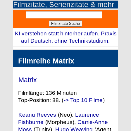
Filmzitate, Serienzitate & mehr
KI verstehen statt hinterherlaufen. Praxis
auf Deutsch, ohne Technikstudium.
Filmreihe Matrix
Matrix
(1999)
Filmlänge: 136 Minuten
Top-Position: 88. (
-> Top 10 Filme
)
Keanu Reeves
(Neo),
Laurence
Fishburne
(Morpheus),
Carrie-Anne
Moss
(Trinity),
Hugo Weaving
(Agent