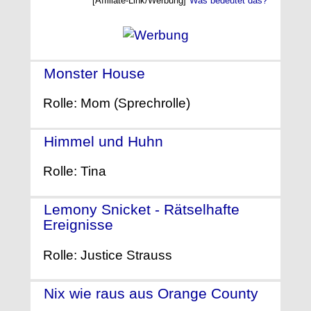
[Affiliate-Link/Werbung]
Was bedeutet das?
Monster House
- (2006)
Rolle: Mom (Sprechrolle)
Himmel und Huhn
- (2005)
Rolle: Tina
Lemony Snicket - Rätselhafte
Ereignisse
- (2004)
Rolle: Justice Strauss
Nix wie raus aus Orange County
-
(2002)