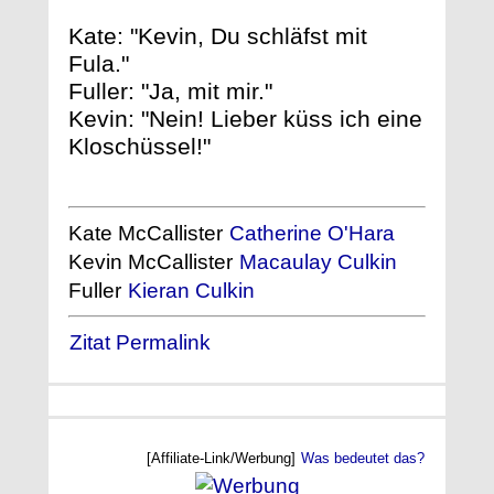
Kate: "Kevin, Du schläfst mit
Fula."
Fuller: "Ja, mit mir."
Kevin: "Nein! Lieber küss ich eine
Kloschüssel!"
Kate McCallister
Catherine O'Hara
Kevin McCallister
Macaulay Culkin
Fuller
Kieran Culkin
Zitat Permalink
[Affiliate-Link/Werbung]
Was bedeutet das?