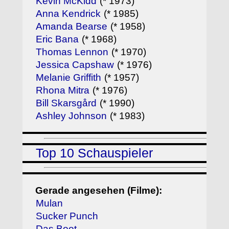
Kevin McKidd
(* 1973)
Anna Kendrick
(* 1985)
Amanda Bearse
(* 1958)
Eric Bana
(* 1968)
Thomas Lennon
(* 1970)
Jessica Capshaw
(* 1976)
Melanie Griffith
(* 1957)
Rhona Mitra
(* 1976)
Bill Skarsgård
(* 1990)
Ashley Johnson
(* 1983)
Top 10 Schauspieler
Gerade angesehen (Filme):
Mulan
Sucker Punch
Das Boot