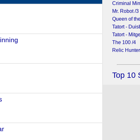
Criminal Min
- (2022)
Mr. Robot /3
Queen of the
Tatort - Dui
Tatort - Mit
inning
- (2021)
The 100 /4
Relic Hunter
 (2018)
Top 10 
s
- (2017)
ar
- (2016)