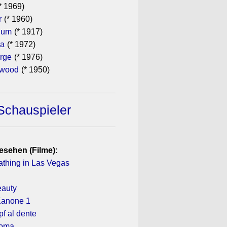
* 1969)
r
(* 1960)
hum
(* 1917)
ra
(* 1972)
rge
(* 1976)
ewood
(* 1950)
Schauspieler
esehen (Filme):
athing in Las Vegas
eauty
Kanone 1
f al dente
koma