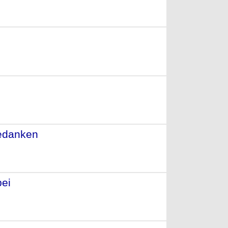
2005)
Gedanken
- (2004)
bei
- (2004)