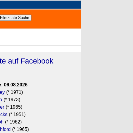
ate auf Facebook
: 06.08.2026
gey
(* 1971)
a
(* 1973)
er
(* 1965)
icks
(* 1951)
oh
(* 1962)
hford
(* 1965)