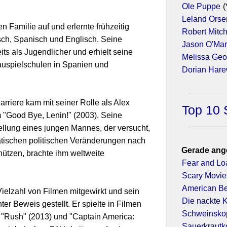
Ole Puppe
(
Leland Orse
en Familie auf und erlernte frühzeitig
Robert Mitc
ch, Spanisch und Englisch. Seine
Jason O'Ma
ts als Jugendlicher und erhielt seine
Melissa Geo
uspielschulen in Spanien und
Dorian Har
rriere kam mit seiner Rolle als Alex
Top 10 
 "Good Bye, Lenin!" (2003). Seine
ellung eines jungen Mannes, der versucht,
atischen politischen Veränderungen nach
Gerade ang
hützen, brachte ihm weltweite
Fear and Lo
Scary Movie
American B
Vielzahl von Filmen mitgewirkt und sein
Die nackte 
er Beweis gestellt. Er spielte in Filmen
Schweinskop
, "Rush" (2013) und "Captain America:
Sauerkraut