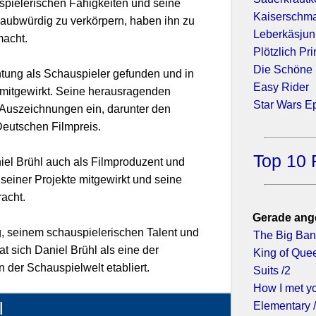
uspielerischen Fähigkeiten und seine
Kaiserschm
laubwürdig zu verkörpern, haben ihn zu
Leberkäsjun
macht.
Plötzlich Pr
Die Schöne 
htung als Schauspieler gefunden und in
Easy Rider
mitgewirkt. Seine herausragenden
Star Wars Ep
Auszeichnungen ein, darunter den
eutschen Filmpreis.
Top 10 
niel Brühl auch als Filmproduzent und
n seiner Projekte mitgewirkt und seine
acht.
Gerade ang
g, seinem schauspielerischen Talent und
The Big Ban
at sich Daniel Brühl als eine der
King of Que
 der Schauspielwelt etabliert.
Suits /2
How I met yo
l
Elementary 