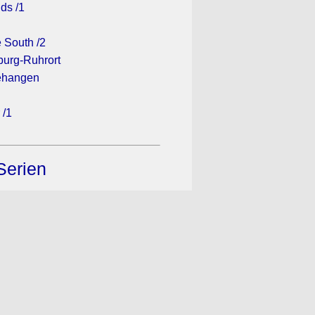
ds /1
 South /2
sburg-Ruhrort
gehangen
 /1
Serien