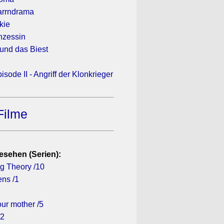
arrndrama
kie
inzessin
und das Biest
isode II - Angriff der Klonkrieger
Filme
esehen (Serien):
g Theory /10
ens /1
ur mother /5
/2