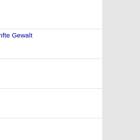
014)
nfte Gewalt
- (2013)
- (2013)
009)