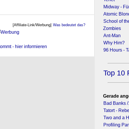
Midway - Für
Atomic Blon
School of th
[Affiliate-Link/Werbung]
Was bedeutet das?
Zombies
Ant-Man
Why Him?
ommt - hier informieren
96 Hours - 
Top 10 
Gerade ang
Bad Banks /
Tatort - Reb
Two and a H
Profiling Par