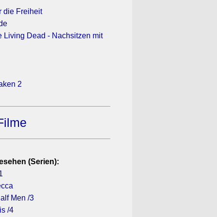
 die Freiheit
de
e Living Dead - Nachsitzen mit
Taken 2
Filme
esehen (Serien):
1
ecca
alf Men /3
is /4