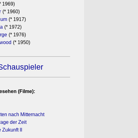
* 1969)
r
(* 1960)
hum
(* 1917)
ra
(* 1972)
rge
(* 1976)
ewood
(* 1950)
Schauspieler
esehen (Filme):
ten nach Mitternacht
rage der Zeit
 Zukunft II