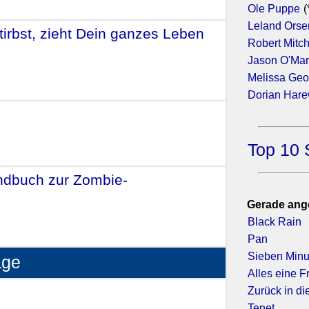
Ole Puppe
(
Leland Orse
tirbst, zieht Dein ganzes Leben
Robert Mitc
 (2017)
Jason O'Ma
Melissa Geo
Dorian Har
Top 10 
ndbuch zur Zombie-
Gerade ang
Black Rain
Pan
Sieben Minu
age
Alles eine F
2017)
Zurück in die
Tenet