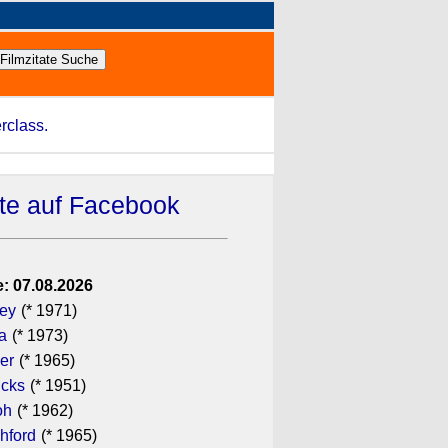
rclass.
ate auf Facebook
: 07.08.2026
gey
(* 1971)
a
(* 1973)
er
(* 1965)
icks
(* 1951)
oh
(* 1962)
hford
(* 1965)