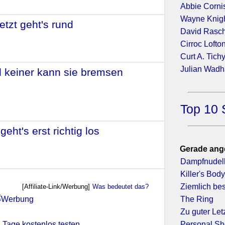
Abbie Corni
Wayne Knig
etzt geht's rund
- (1987)
David Rasc
Cirroc Lofto
Curt A. Tich
Julian Wad
d keiner kann sie bremsen
-
Top 10 
eht's erst richtig los
- (1985)
Gerade ang
Dampfnudel
Killer's Bod
Ziemlich be
[Affiliate-Link/Werbung]
Was bedeutet das?
The Ring
Zu guter Let
 7 Tage kostenlos testen
Personal S