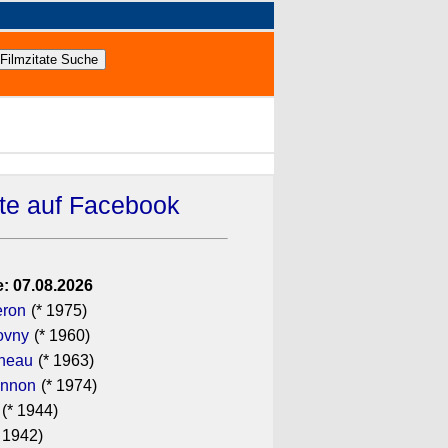
ate auf Facebook
: 07.08.2026
eron
(* 1975)
ovny
(* 1960)
ineau
(* 1963)
annon
(* 1974)
(* 1944)
 1942)