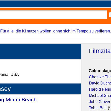
Für alle, die KI nutzen wollen, ohne sich im Tempo zu verlieren.
Filmzit
Geburtstage
lvania, USA
Charlize Th
David Duch
msey
Harold Perr
Michael Sh
rag Miami Beach
- (1988)
John Glover
Tobin Bell
(*