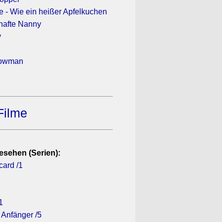
e - Wie ein heißer Apfelkuchen
hafte Nanny
y
howman
Filme
esehen (Serien):
card /1
1
 Anfänger /5