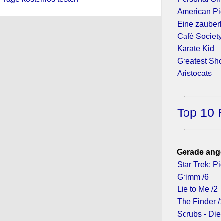
American Pi
Eine zauber
Café Societ
Karate Kid
Greatest S
Aristocats
Top 10 
Gerade ang
Star Trek: Pi
Grimm /6
Lie to Me /2
The Finder /
Scrubs - Die