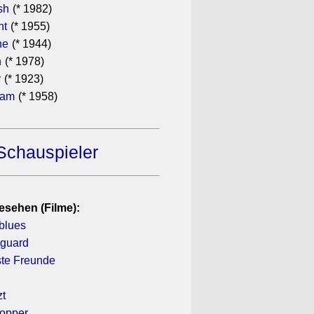
sh
(* 1982)
ht
(* 1955)
he
(* 1944)
n
(* 1978)
y
(* 1923)
ham
(* 1958)
Schauspieler
esehen (Filme):
blues
yguard
ste Freunde
zt
hopper