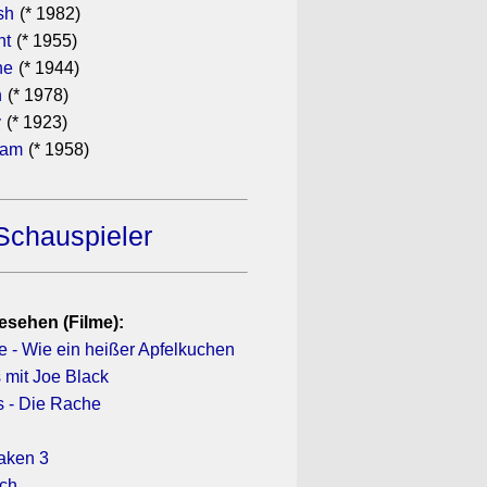
sh
(* 1982)
ht
(* 1955)
he
(* 1944)
n
(* 1978)
y
(* 1923)
ham
(* 1958)
Schauspieler
esehen (Filme):
e - Wie ein heißer Apfelkuchen
mit Joe Black
s - Die Rache
Taken 3
ich