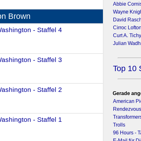
Abbie Corni
Wayne Knig
on Brown
David Rasc
Cirroc Lofto
Washington - Staffel 4
- (2003)
Curt A. Tich
Julian Wad
Washington - Staffel 3
- (2002)
Top 10 
Washington - Staffel 2
- (2001)
Gerade ang
American Pi
Rendezvous 
Transformer
Washington - Staffel 1
- (2000)
Trolls
96 Hours - 
E-Mail für D