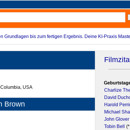
n Grundlagen bis zum fertigen Ergebnis. Deine KI-Praxis Maste
Filmzit
Geburtstage
of Columbia, USA
Charlize Th
David Duch
on Brown
Harold Perr
Michael Sh
John Glover
Tobin Bell
(*