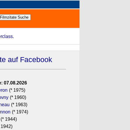
rclass.
ate auf Facebook
: 07.08.2026
eron
(* 1975)
ovny
(* 1960)
ineau
(* 1963)
annon
(* 1974)
(* 1944)
 1942)