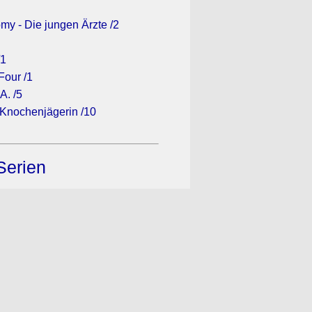
my - Die jungen Ärzte /2
/1
Four /1
A. /5
 Knochenjägerin /10
Serien