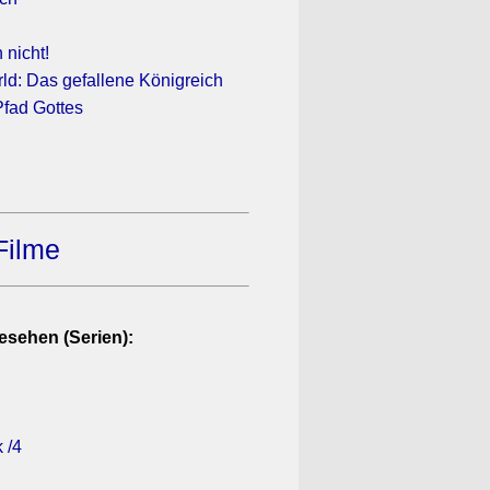
 nicht!
ld: Das gefallene Königreich
Pfad Gottes
Filme
esehen (Serien):
 /4