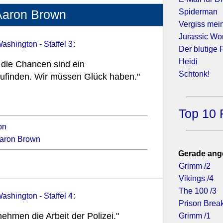
Spiderman
 Aaron Brown
Vergiss mein
Jurassic Wor
Washington - Staffel 3
:
Der blutige 
Heidi
 die Chancen sind ein
Schtonk!
ufinden. Wir müssen Glück haben."
Top 10 
on
aron Brown
Gerade ang
Grimm /2
Vikings /4
The 100 /3
Washington - Staffel 4
:
Prison Break
nehmen die Arbeit der Polizei."
Grimm /1