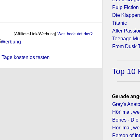
Pulp Fiction
Die Klapper
Titanic
After Passio
[Affiliate-Link/Werbung]
Was bedeutet das?
Teenage Mut
From Dusk T
 7 Tage kostenlos testen
Top 10 
Gerade ang
Grey's Anato
Hör' mal, we
Bones - Die
Hör' mal, we
Person of Int