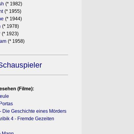
sh
(* 1982)
ht
(* 1955)
he
(* 1944)
n
(* 1978)
y
(* 1923)
ham
(* 1958)
Schauspieler
esehen (Filme):
Keule
Portas
- Die Geschichte eines Mörders
ribik 4 - Fremde Gezeiten
e Mann