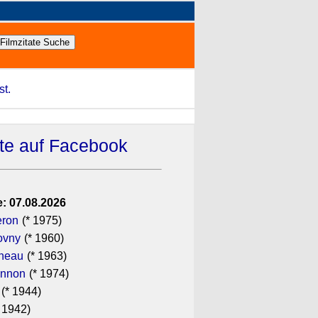
st.
ate auf Facebook
: 07.08.2026
eron
(* 1975)
ovny
(* 1960)
ineau
(* 1963)
annon
(* 1974)
(* 1944)
 1942)