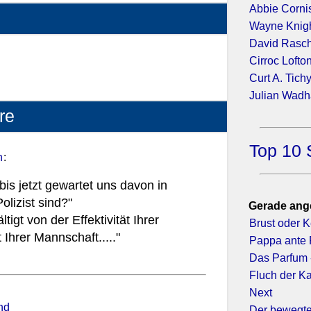
Abbie Corni
Wayne Knig
David Rasc
2007)
Cirroc Lofto
Curt A. Tich
Julian Wad
re
Top 10 
n
:
s jetzt gewartet uns davon in
olizist sind?"
Gerade ang
tigt von der Effektivität Ihrer
Brust oder 
Ihrer Mannschaft....."
Pappa ante 
Das Parfum 
Fluch der Ka
Next
nd
Der bewegt