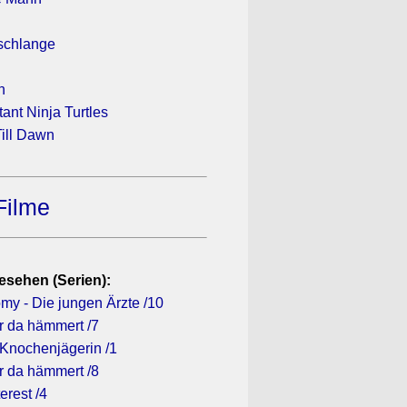
schlange
n
ant Ninja Turtles
ill Dawn
Filme
esehen (Serien):
my - Die jungen Ärzte /10
r da hämmert /7
 Knochenjägerin /1
r da hämmert /8
erest /4