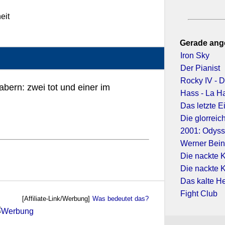
eit
Gerade ang
Iron Sky
Der Pianist
Rocky IV - 
abern: zwei tot und einer im
Hass - La H
Das letzte E
Die glorrei
2001: Odyss
Werner Bein
Die nackte 
Die nackte 
Das kalte H
Fight Club
[Affiliate-Link/Werbung]
Was bedeutet das?