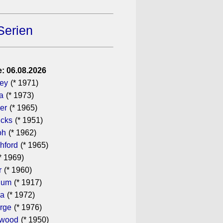
Serien
: 06.08.2026
gey
(* 1971)
a
(* 1973)
er
(* 1965)
icks
(* 1951)
oh
(* 1962)
hford
(* 1965)
* 1969)
r
(* 1960)
hum
(* 1917)
ra
(* 1972)
rge
(* 1976)
ewood
(* 1950)