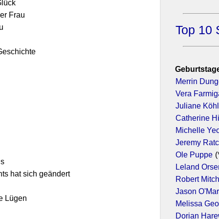
Glück
er Frau
u
Top 10 
Geschichte
Geburtstage
Merrin Dun
Vera Farmig
Juliane Köhl
Catherine H
Michelle Ye
Jeremy Ratc
Ole Puppe
(
ns
Leland Orse
hts hat sich geändert
Robert Mitc
Jason O'Ma
e Lügen
Melissa Geo
Dorian Har