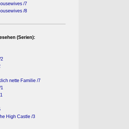
ousewives /7
ousewives /8
esehen (Serien):
/2
2
lich nette Familie /7
/1
/1
5
he High Castle /3