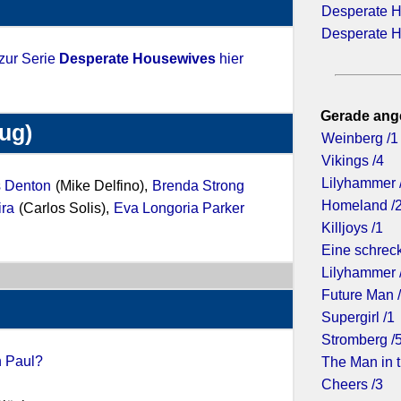
Desperate H
Desperate H
 zur Serie
Desperate Housewives
hier
Gerade ang
zug)
Weinberg /1
Vikings /4
Lilyhammer 
 Denton
(Mike Delfino),
Brenda Strong
Homeland /
ira
(Carlos Solis),
Eva Longoria Parker
Killjoys /1
Eine schreck
Lilyhammer 
Future Man 
Supergirl /1
Stromberg /
n Paul?
The Man in t
Cheers /3