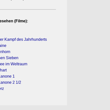
esehen (Filme):
Der Kampf des Jahrhunderts
aine
inhorn
chen Sieben
ee im Weltraum
hart
Kanone 1
Kanone 2 1/2
erz