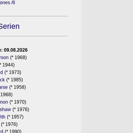
ones /6
Serien
: 09.08.2026
rson
(* 1968)
* 1944)
dd
(* 1973)
ick
(* 1985)
rse
(* 1958)
 1968)
nnon
(* 1970)
pshaw
(* 1976)
ith
(* 1957)
(* 1976)
rd
(* 1990)