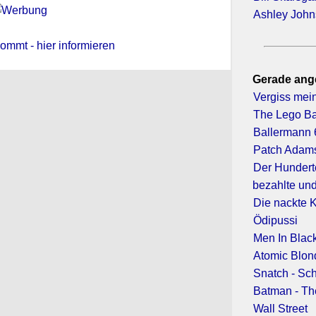
Ashley Joh
ommt - hier informieren
Gerade ang
Vergiss mein
The Lego B
Ballermann 
Patch Adam
Der Hunderte
bezahlte un
Die nackte 
Ödipussi
Men In Blac
Atomic Blon
Snatch - Sc
Batman - Th
Wall Street