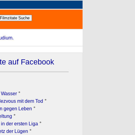
tudium.
ate auf Facebook
le Wasser
°
ndezvous mit dem Tod
°
ben gegen Leben
°
eltung
°
 in der ersten Liga
°
Netz der Lügen
°