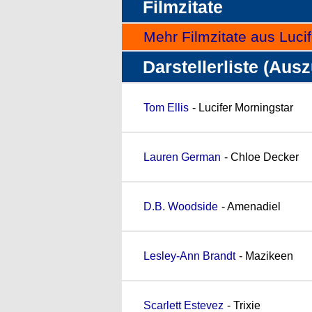
Filmzitate
Mehr Filmzitate aus Lucife
Darstellerliste (Aus
Tom Ellis
- Lucifer Morningstar
Lauren German
- Chloe Decker
D.B. Woodside
- Amenadiel
Lesley-Ann Brandt
- Mazikeen
Scarlett Estevez
- Trixie