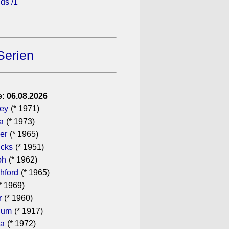
ds /1
Serien
: 06.08.2026
gey
(* 1971)
a
(* 1973)
er
(* 1965)
icks
(* 1951)
oh
(* 1962)
hford
(* 1965)
* 1969)
r
(* 1960)
hum
(* 1917)
ra
(* 1972)