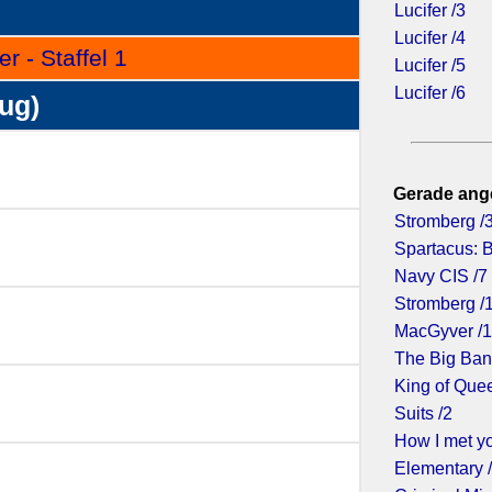
Lucifer /3
Lucifer /4
r - Staffel 1
Lucifer /5
Lucifer /6
zug)
Gerade ang
Stromberg /
Spartacus: 
Navy CIS /7
Stromberg /
MacGyver /
The Big Ban
King of Que
Suits /2
How I met yo
Elementary 