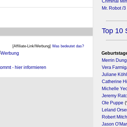
Criminal Min
Mr. Robot /3
Top 10 
[Affiliate-Link/Werbung]
Was bedeutet das?
Geburtstage
Merrin Dun
ommt - hier informieren
Vera Farmig
Juliane Köhl
Catherine H
Michelle Ye
Jeremy Ratc
Ole Puppe
(
Leland Orse
Robert Mitc
Jason O'Ma