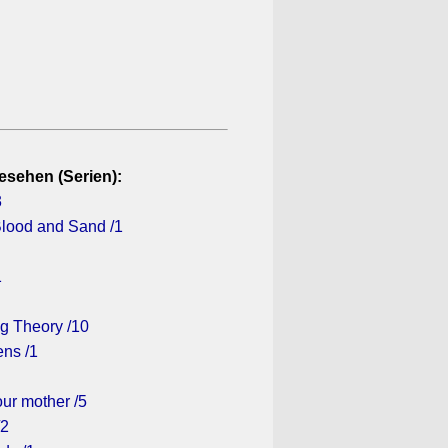
esehen (Serien):
3
Blood and Sand /1
1
1
g Theory /10
ens /1
ur mother /5
/2