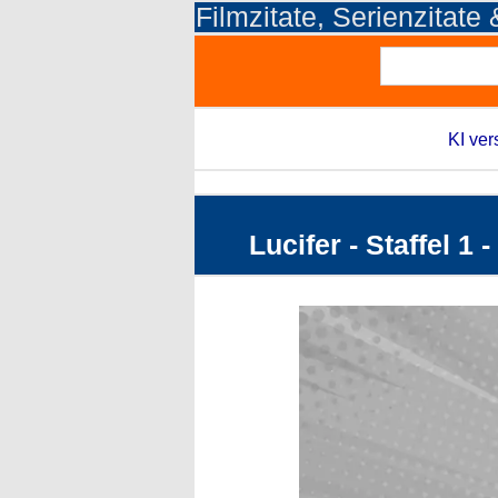
Filmzitate, Serienzitate
KI ver
Lucifer - Staffel 