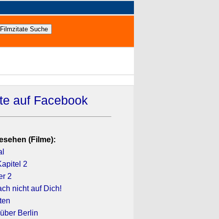
ate auf Facebook
esehen (Filme):
al
apitel 2
er 2
ach nicht auf Dich!
ten
über Berlin