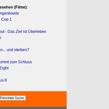
esehen (Filme):
angenbowle
s Cop 1
ut - Das Ziel ist Überleben
i
n... und sterben?
kommt zum Schluss
Eight
us 8