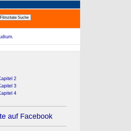
tudium.
apitel 2
apitel 3
apitel 4
ate auf Facebook